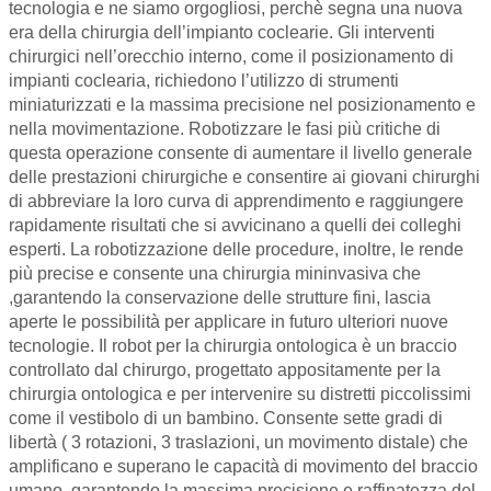
tecnologia e ne siamo orgogliosi, perchè segna una nuova
era della chirurgia dell’impianto coclearie. Gli interventi
chirurgici nell’orecchio interno, come il posizionamento di
impianti coclearia, richiedono l’utilizzo di strumenti
miniaturizzati e la massima precisione nel posizionamento e
nella movimentazione. Robotizzare le fasi più critiche di
questa operazione consente di aumentare il livello generale
delle prestazioni chirurgiche e consentire ai giovani chirurghi
di abbreviare la loro curva di apprendimento e raggiungere
rapidamente risultati che si avvicinano a quelli dei colleghi
esperti. La robotizzazione delle procedure, inoltre, le rende
più precise e consente una chirurgia mininvasiva che
,garantendo la conservazione delle strutture fini, lascia
aperte le possibilità per applicare in futuro ulteriori nuove
tecnologie. Il robot per la chirurgia ontologica è un braccio
controllato dal chirurgo, progettato appositamente per la
chirurgia ontologica e per intervenire su distretti piccolissimi
come il vestibolo di un bambino. Consente sette gradi di
libertà ( 3 rotazioni, 3 traslazioni, un movimento distale) che
amplificano e superano le capacità di movimento del braccio
umano, garantendo la massima precisione e raffinatezza del