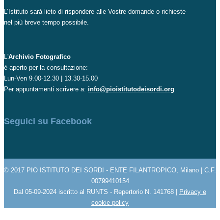
L’Istituto sarà lieto di rispondere alle Vostre domande o richieste
nel più breve tempo possibile.
L'
Archivio Fotografico
è aperto per la consultazione:
Lun-Ven 9.00-12.30 | 13.30-15.00
Per appuntamenti scrivere a:
info@pioistitutodeisordi.org
Seguici su Facebook
© 2017 PIO ISTITUTO DEI SORDI - ENTE FILANTROPICO, Milano | C.F.
00799410154
Dal 05-09-2024 iscritto al RUNTS - Repertorio N. 141768 |
Privacy e
cookie policy