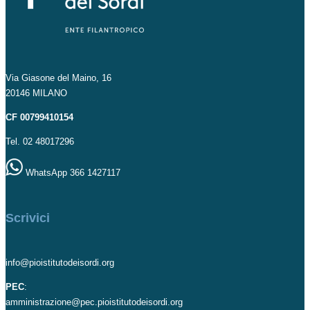
Via Giasone del Maino, 16
20146 MILANO
CF 00799410154
Tel. 02 48017296
WhatsApp 366 1427117
Scrivici
info@pioistitutodeisordi.org
PEC
:
amministrazione@pec.pioistitutodeisordi.org