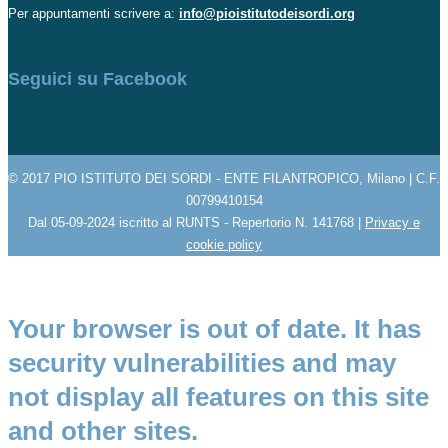
Per appuntamenti scrivere a:
info@pioistitutodeisordi.org
Seguici su Facebook
© 2017 PIO ISTITUTO DEI SORDI - ENTE FILANTROPICO, Milano | C.F.
00799410154
Dal 05-09-2024 iscritto al RUNTS - Repertorio N. 141768 |
Privacy e
cookie policy
Your browser is out of date. It has
security vulnerabilities and may
not display all features on this site
and other sites.