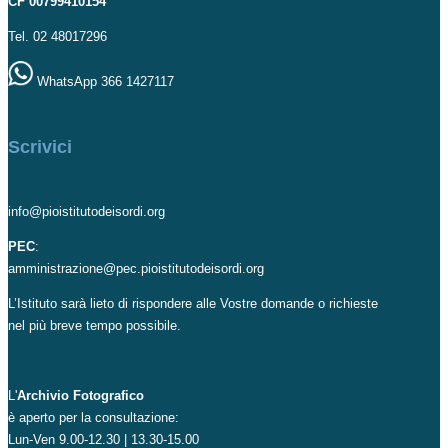
CF 00799410154
Tel. 02 48017296
WhatsApp 366 1427117
Scrivici
info@pioistitutodeisordi.org
PEC
:
amministrazione@pec.pioistitutodeisordi.org
L’Istituto sarà lieto di rispondere alle Vostre domande o richieste
nel più breve tempo possibile.
L'
Archivio Fotografico
è aperto per la consultazione:
Lun-Ven 9.00-12.30 | 13.30-15.00