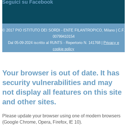
Seguici su Facebook
© 2017 PIO ISTITUTO DEI SORDI - ENTE FILANTROPICO, Milano | C.F.
00799410154
Dal 05-09-2024 iscritto al RUNTS - Repertorio N. 141768 |
Privacy e
cookie policy
Your browser is out of date. It has
security vulnerabilities and may
not display all features on this site
and other sites.
Please update your browser using one of modern browsers
(Google Chrome, Opera, Firefox, IE 10).