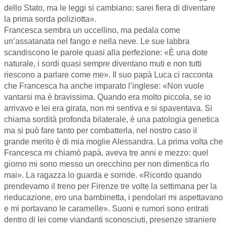
dello Stato, ma le leggi si cambiano: sarei fiera di diventare
la prima sorda poliziotta».
Francesca sembra un uccellino, ma pedala come
un’assatanata nel fango e nella neve. Le sue labbra
scandiscono le parole quasi alla perfezione: «È una dote
naturale, i sordi quasi sempre diventano muti e non tutti
riescono a parlare come me». Il suo papà Luca ci racconta
che Francesca ha anche imparato l’inglese: «Non vuole
vantarsi ma è bravissima. Quando era molto piccola, se io
arrivavo e lei era girata, non mi sentiva e si spaventava. Si
chiama sordità profonda bilaterale, è una patologia genetica
ma si può fare tanto per combatterla, nel nostro caso il
grande merito è di mia moglie Alessandra. La prima volta che
Francesca mi chiamò papà, aveva tre anni e mezzo: quel
giorno mi sono messo un orecchino per non dimentica rlo
mai». La ragazza lo guarda e sorride. «Ricordo quando
prendevamo il treno per Firenze tre volte la settimana per la
rieducazione, ero una bambinetta, i pendolari mi aspettavano
e mi portavano le caramelle». Suoni e rumori sono entrati
dentro di lei come viandanti sconosciuti, presenze straniere