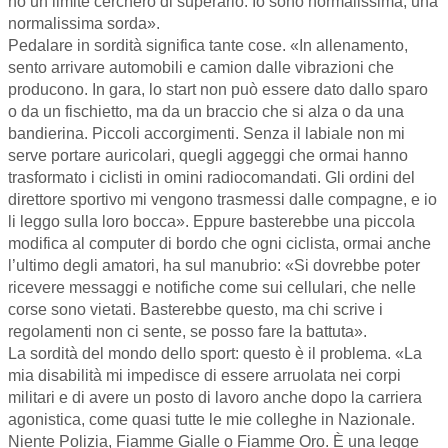
ho un limite cercherò di superarlo. Io sono normalissima, una
normalissima sorda».
Pedalare in sordità significa tante cose. «In allenamento,
sento arrivare automobili e camion dalle vibrazioni che
producono. In gara, lo start non può essere dato dallo sparo
o da un fischietto, ma da un braccio che si alza o da una
bandierina. Piccoli accorgimenti. Senza il labiale non mi
serve portare auricolari, quegli aggeggi che ormai hanno
trasformato i ciclisti in omini radiocomandati. Gli ordini del
direttore sportivo mi vengono trasmessi dalle compagne, e io
li leggo sulla loro bocca». Eppure basterebbe una piccola
modifica al computer di bordo che ogni ciclista, ormai anche
l’ultimo degli amatori, ha sul manubrio: «Si dovrebbe poter
ricevere messaggi e notifiche come sui cellulari, che nelle
corse sono vietati. Basterebbe questo, ma chi scrive i
regolamenti non ci sente, se posso fare la battuta».
La sordità del mondo dello sport: questo è il problema. «La
mia disabilità mi impedisce di essere arruolata nei corpi
militari e di avere un posto di lavoro anche dopo la carriera
agonistica, come quasi tutte le mie colleghe in Nazionale.
Niente Polizia, Fiamme Gialle o Fiamme Oro. È una legge