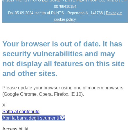
© 2017 PIO ISTITUTO DEI SORDI - ENTE FILANTROPICO, Milano | C.F.
00799410154
Dal 05-09-2024 iscritto al RUNTS - Repertorio N. 141768 |
Privacy e
cookie policy
Your browser is out of date. It has
security vulnerabilities and may
not display all features on this site
and other sites.
Please update your browser using one of modern browsers
(Google Chrome, Opera, Firefox, IE 10).
X
Salta al contenuto
Apri la barra degli strumenti
Accessibilità