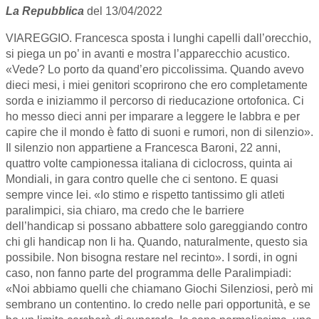
La Repubblica
del 13/04/2022
VIAREGGIO. Francesca sposta i lunghi capelli dall’orecchio,
si piega un po’ in avanti e mostra l’apparecchio acustico.
«Vede? Lo porto da quand’ero piccolissima. Quando avevo
dieci mesi, i miei genitori scoprirono che ero completamente
sorda e iniziammo il percorso di rieducazione ortofonica. Ci
ho messo dieci anni per imparare a leggere le labbra e per
capire che il mondo è fatto di suoni e rumori, non di silenzio».
Il silenzio non appartiene a Francesca Baroni, 22 anni,
quattro volte campionessa italiana di ciclocross, quinta ai
Mondiali, in gara contro quelle che ci sentono. E quasi
sempre vince lei. «Io stimo e rispetto tantissimo gli atleti
paralimpici, sia chiaro, ma credo che le barriere
dell’handicap si possano abbattere solo gareggiando contro
chi gli handicap non li ha. Quando, naturalmente, questo sia
possibile. Non bisogna restare nel recinto». I sordi, in ogni
caso, non fanno parte del programma delle Paralimpiadi:
«Noi abbiamo quelli che chiamano Giochi Silenziosi, però mi
sembrano un contentino. Io credo nelle pari opportunità, e se