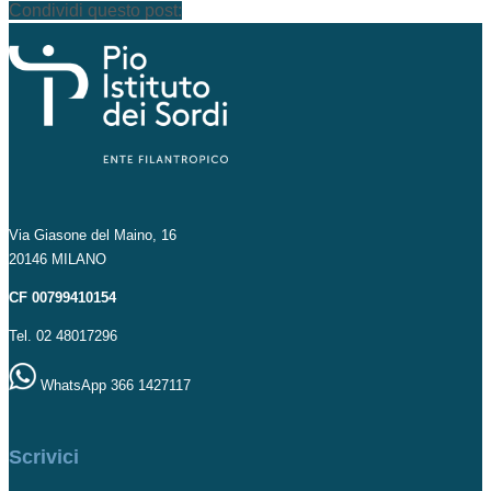
Condividi questo post:
Via Giasone del Maino, 16
20146 MILANO
CF 00799410154
Tel. 02 48017296
WhatsApp 366 1427117
Scrivici