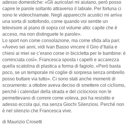
adesso domestiche: «Gli auricolari mi aiutano, però posso
capire le parole soltanto attraverso il labiale. Per fortuna ci
sono le videochiamate. Negli apparecchi acustici mi arriva
una sorta di sottofondo, come quando voi sentite un
televisore al piano di sopra col volume alto: capite che è
acceso, ma non distinguete le parole».
Lo sport non come consolazione, ma come sfida alla pari:
«Avevo sei anni, vidi Ivan Basso vincere il Giro d’Italia e
chiesi ai miei se c’erano corse in bicicletta per le bambine: è
cominciata così». Francesca sposta i capelli e accarezza
quella scatolina di plastica a forma di fagiolo. «Però basta
poco, se un temporale mi coglie di sorpresa senza ombrello
posso buttare via tutto». Ci sono stati anche momenti di
scoramento: a ottobre aveva deciso di smettere col ciclismo,
perché i calendari della strada e del ciclocross non le
permettevano di correre come voleva, poi ha resistito e
adesso eccola qui, ma senza Giochi Silenziosi. Perché non
è nel silenzio che Francesca vive.
di Maurizio Crosetti