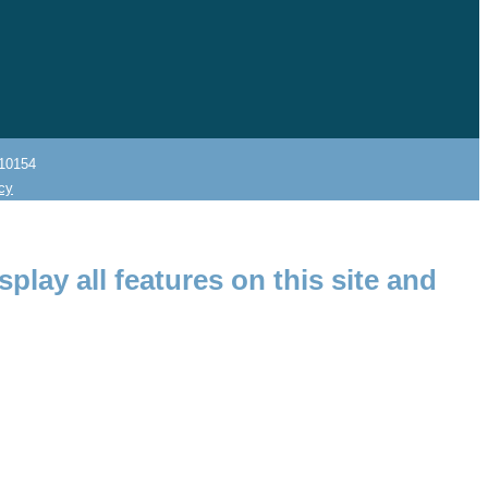
10154
icy
splay all features on this site and