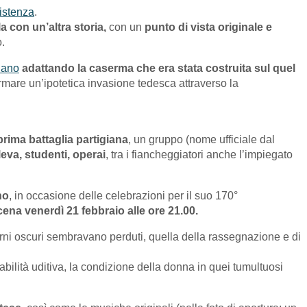
istenza
.
a con un’altra storia,
con un
punto di vista originale e
.
lano
adattando la caserma che era stata costruita sul quel
ermare un’ipotetica invasione tedesca attraverso la
prima battaglia partigiana
, un gruppo (nome ufficiale dal
leva, studenti, operai
, tra i fiancheggiatori anche l’impiegato
no
, in occasione delle celebrazioni per il suo 170°
cena venerdì 21 febbraio alle ore 21.00.
giorni oscuri sembravano perduti, quella della rassegnazione e di
bilità uditiva, la condizione della donna in quei tumultuosi