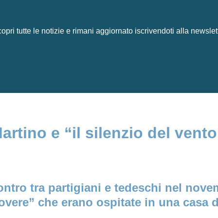
opri tutte le notizie e rimani aggiornato iscrivendoti alla newslet
rtino e “il silenzio del vento
ontro tra partigiani e tedeschi nel nov
overe” che erano ospitate in una casa d