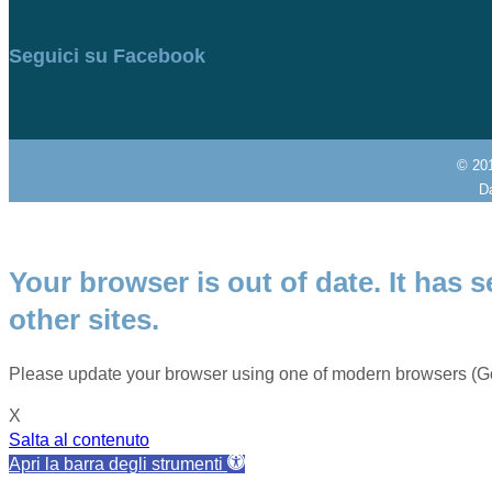
Seguici su Facebook
© 20
Da
Your browser is out of date. It has s
other sites.
Please update your browser using one of modern browsers (Go
X
Salta al contenuto
Apri la barra degli strumenti