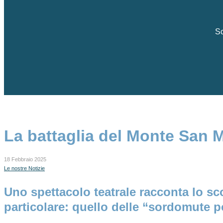
Sc
La battaglia del Monte San Ma
18 Febbraio 2025
Le nostre Notizie
Uno spettacolo teatrale racconta lo sc
particolare: quello delle “sordomute p