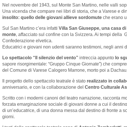
Nel novembre del 1943, sul Monte San Martino, nelle valli so
Una vicenda che compare nei libri di storia, che a Varese e din
insolito: quello delle giovani allieve sordomute
che erano un
Sul San Martino c’era infatti
Villa San Giuseppe, una casa di
monte
, affacciato sul confine con la Svizzera. Ai tempi della
Confederazione elvetica.
Educatrici e giovani non udenti saranno testimoni, negli anni
Lo spettacolo “Il silenzio del vento”
intreccia appunto
lo sg
sapore risorgimentale: “Gruppo Cinque Giornate”) che comp
del Comune di Varese Calogero Marrone, morto poi a Dachau, 
Il progetto dello spettacolo teatrale è stato
realizzato in collab
anniversario, e con la collaborazione del
Centro Culturale As
Scritto con i moderni canoni del teatro narrazione, racconta mol
forzata emarginazione sociale di giovani donne a cui il destino 
di un’educatrice, di una donna messa dal destino di fronte a sc
giorni.