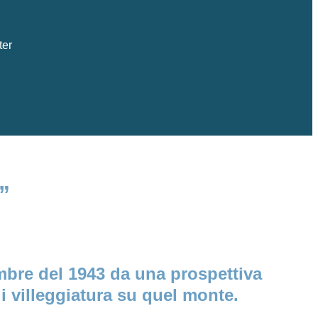
ter
”
embre del 1943 da una prospettiva
i villeggiatura su quel monte.