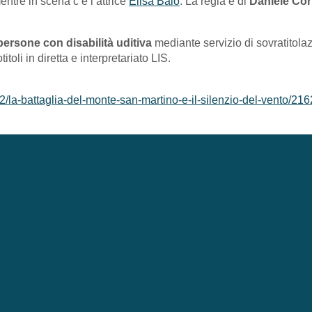
entre in scena c’è l’attrice
Elisa Baio
. La regia è di
Daniele Cor
 persone con disabilità uditiva
mediante servizio di sovratitolaz
oli in diretta e interpretariato LIS.
/la-battaglia-del-monte-san-martino-e-il-silenzio-del-vento/21