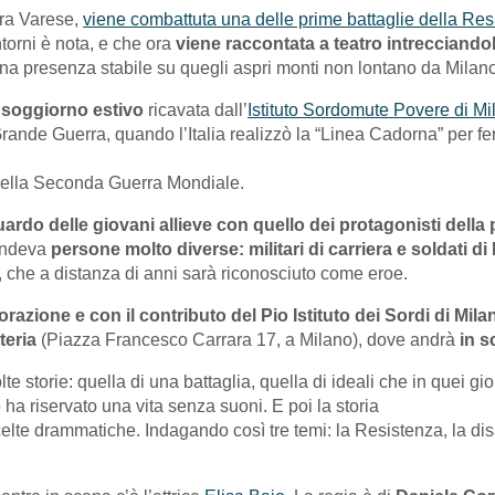
pra Varese,
viene combattuta una delle prime battaglie della Res
torni è nota, e che ora
viene raccontata a teatro intrecciandol
a presenza stabile su quegli aspri monti non lontano da Milano
 soggiorno estivo
ricavata dall’
Istituto Sordomute Povere di Mi
 Grande Guerra, quando l’Italia realizzò la “Linea Cadorna” per f
 della Seconda Guerra Mondiale.
uardo delle giovani allieve con quello dei protagonisti della 
rendeva
persone molto diverse: militari di carriera e soldati di 
che a distanza di anni sarà riconosciuto come eroe.
orazione e con il contributo del Pio Istituto dei Sordi di Mila
teria
(Piazza Francesco Carrara 17, a Milano), dove andrà
in s
te storie: quella di una battaglia, quella di ideali che in quei 
ha riservato una vita senza suoni. E poi la storia
elte drammatiche. Indagando così tre temi: la Resistenza, la disa