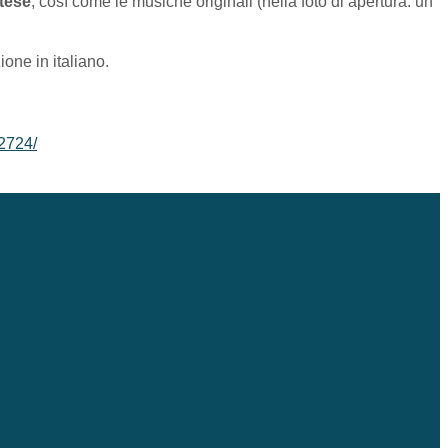
tese
, così come le musiche originali (nella foto di apertura: un
ione in italiano.
62724/