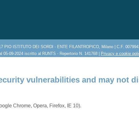
17 PIO ISTITUTO DEI SORDI - ENTE FILANTROPICO, Milano | C.F. 007994
l 05-09-2024 iscritto al RUNTS - Repertorio N. 141768 |
Privacy e cookie pol
ecurity vulnerabilities and may not di
ogle Chrome, Opera, Firefox, IE 10).