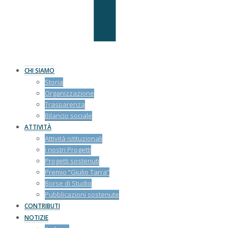
CHI SIAMO
Storia
Organizzazione
Trasparenza
Bilancio sociale
ATTIVITÀ
Attività istituzionali
I nostri Progetti
Progetti sostenuti
Premio “Giulio Tarra”
Borse di Studio
Pubblicazioni sostenute
CONTRIBUTI
NOTIZIE