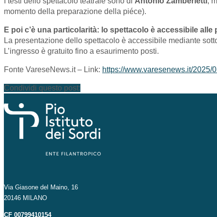
I testi dello spettacolo teatrale sono di
Antonio Zamberletti
, m
momento della preparazione della piéce).
E poi c’è una particolarità: lo spettacolo è accessibile alle
La presentazione dello spettacolo è accessibile mediante sottotit
L’ingresso è gratuito fino a esaurimento posti.
Fonte VareseNews.it – Link:
https://www.varesenews.it/2025/02
Condividi questo post:
Via Giasone del Maino, 16
20146 MILANO
CF 00799410154