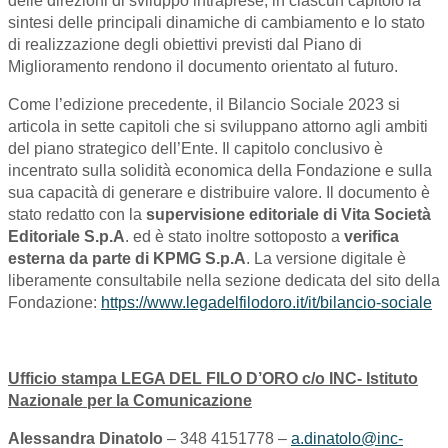
delle direzioni di sviluppo intraprese, in ciascun capitolo la
sintesi delle principali dinamiche di cambiamento e lo stato
di realizzazione degli obiettivi previsti dal Piano di
Miglioramento rendono il documento orientato al futuro.
Come l’edizione precedente, il Bilancio Sociale 2023 si
articola in sette capitoli che si sviluppano attorno agli ambiti
del piano strategico dell’Ente. Il capitolo conclusivo è
incentrato sulla solidità economica della Fondazione e sulla
sua capacità di generare e distribuire valore. Il documento è
stato redatto con la
supervisione editoriale di Vita Società
Editoriale S.p.A
. ed è stato inoltre sottoposto a
verifica
esterna da parte di KPMG S.p.A
. La versione digitale è
liberamente consultabile nella sezione dedicata del sito della
Fondazione:
https://www.legadelfilodoro.it/it/bilancio-sociale
Ufficio stampa LEGA DEL FILO D’ORO c/o INC- Istituto
Nazionale per la Comunicazione
Alessandra Dinatolo
– 348 4151778 –
a.dinatolo@inc-