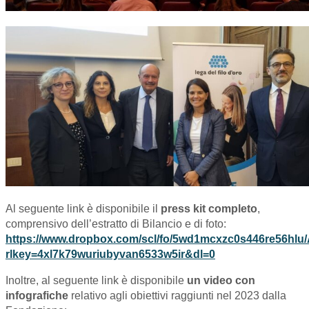
Al seguente link è disponibile il
press kit completo
,
comprensivo dell’estratto di Bilancio e di foto:
https://www.dropbox.com/scl/fo/5wd1mcxzc0s446re56
rlkey=4xl7k79wuriubyvan6533w5ir&dl=0
Inoltre, al seguente link è disponibile
un video con
infografiche
relativo agli obiettivi raggiunti nel 2023 dalla