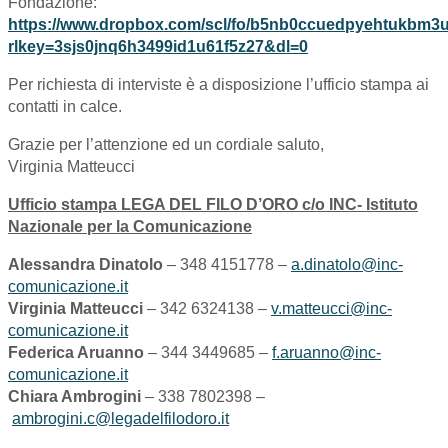
Fondazione:
https://www.dropbox.com/scl/fo/b5nb0ccuedpyehtuk
rlkey=3sjs0jnq6h3499id1u61f5z27&dl=0
Per richiesta di interviste è a disposizione l’ufficio stampa ai
contatti in calce.
Grazie per l’attenzione ed un cordiale saluto,
Virginia Matteucci
Ufficio stampa LEGA DEL FILO D’ORO c/o INC- Istituto
Nazionale per la Comunicazione
Alessandra Dinatolo
– 348 4151778 –
a.dinatolo@inc-
comunicazione.it
Virginia Matteucci
–
342 6324138 –
v.matteucci@inc-
comunicazione.it
Federica Aruanno
– 344 3449685 –
f.aruanno@inc-
comunicazione.it
Chiara Ambrogini
– 338 7802398 –
ambrogini.c@legadelfilodoro.it