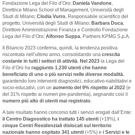
Fondazione Lega del Filo d’Oro;
Daniela Vandone
,
Direttrice Milano School of Management, Università degli
Studi di Milano;
Clodia Vurro
, Responsabile scientifico del
progetto, Università degli Studi di Milano;
Barbara Duca
,
Direttore Amministrazione Finanza e Controllo Fondazione
Lega del Filo d’Oro;
Alfonso Suppa
, Partners KPMG S.p.A.
Il Bilancio 2023 conferma, quindi, la tendenza positiva
riscontrata nell’ultimo anno, consolidando una
crescita
costante in tutti i settori di attività
.
Nel 2023
la
Lega del
Filo d’Oro ha
raggiunto 1.230 utenti che hanno
beneficiato di uno o più servizi nelle diverse modalità
,
garantendo loro interventi diagnostici, educativo-riabilitativi e
socio-educativi, con un
aumento del 9%
rispetto al 2022
(e
del 31% rispetto ai numeri pre-pandemia), segnando così il
numero più alto di utenti mai registrato
.
A tale risultato hanno concorso tutti i servizi erogati dall’Ente:
il Centro Diagnostico ha trattato 145 utenti
(+19%),
i
cinque Centri Residenziali dislocati sul territorio
nazionale hanno ospitato 341 utenti
(+5%) e
i Servizi e le