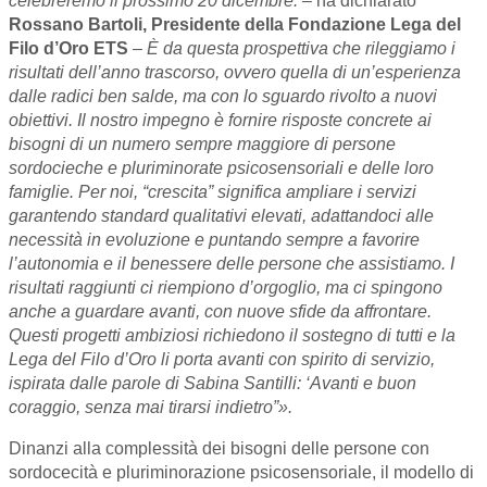
celebreremo il prossimo 20 dicembre. –
ha dichiarato
Rossano Bartoli, Presidente della Fondazione Lega del
Filo d’Oro ETS
– È da questa prospettiva che rileggiamo i
risultati dell’anno trascorso, ovvero quella di un’esperienza
dalle radici ben salde, ma con lo sguardo rivolto a nuovi
obiettivi. Il nostro impegno è fornire risposte concrete ai
bisogni di un numero sempre maggiore di persone
sordocieche e pluriminorate psicosensoriali e delle loro
famiglie. Per noi, “crescita” significa ampliare i servizi
garantendo standard qualitativi elevati, adattandoci alle
necessità in evoluzione e puntando sempre a favorire
l’autonomia e il benessere delle persone che assistiamo. I
risultati raggiunti ci riempiono d’orgoglio, ma ci spingono
anche a guardare avanti, con nuove sfide da affrontare.
Questi progetti ambiziosi richiedono il sostegno di tutti e la
Lega del Filo d’Oro li porta avanti con spirito di servizio,
ispirata dalle parole di Sabina Santilli: ‘Avanti e buon
coraggio, senza mai tirarsi indietro”».
Dinanzi alla complessità dei bisogni delle persone con
sordocecità e pluriminorazione psicosensoriale, il modello di