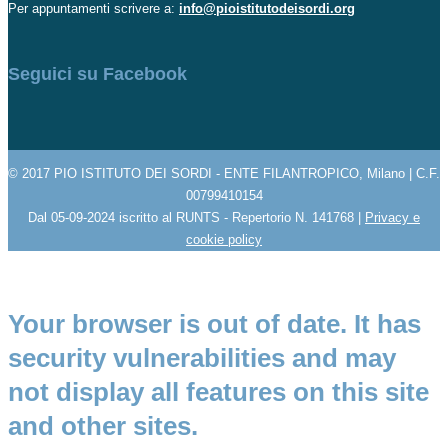
Per appuntamenti scrivere a:
info@pioistitutodeisordi.org
Seguici su Facebook
© 2017 PIO ISTITUTO DEI SORDI - ENTE FILANTROPICO, Milano | C.F.
00799410154
Dal 05-09-2024 iscritto al RUNTS - Repertorio N. 141768 |
Privacy e
cookie policy
Your browser is out of date. It has
security vulnerabilities and may
not display all features on this site
and other sites.