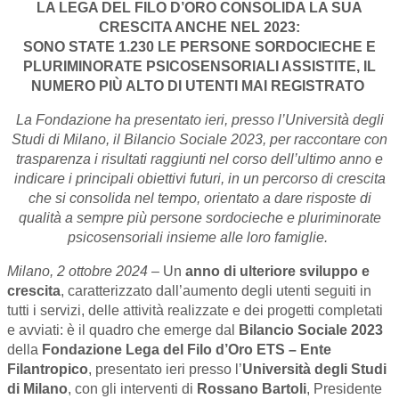
LA LEGA DEL FILO D’ORO CONSOLIDA LA SUA
CRESCITA ANCHE NEL 2023:
SONO STATE 1.230 LE PERSONE SORDOCIECHE E
PLURIMINORATE PSICOSENSORIALI ASSISTITE, IL
NUMERO PIÙ ALTO DI UTENTI MAI REGISTRATO
La Fondazione ha presentato ieri, presso l’Università degli
Studi di Milano, il Bilancio Sociale 2023, per raccontare con
trasparenza i risultati raggiunti nel corso dell’ultimo anno e
indicare i principali obiettivi futuri, in un percorso di crescita
che si consolida nel tempo, orientato a dare risposte di
qualità a sempre più persone sordocieche e pluriminorate
psicosensoriali insieme alle loro famiglie.
Milano, 2 ottobre 2024
– Un
anno di ulteriore sviluppo e
crescita
, caratterizzato dall’aumento degli utenti seguiti in
tutti i servizi, delle attività realizzate e dei progetti completati
e avviati: è il quadro che emerge dal
Bilancio Sociale 2023
della
Fondazione Lega del Filo d’Oro ETS – Ente
Filantropico
, presentato ieri presso l’
Università degli Studi
di Milano
, con gli interventi di
Rossano Bartoli
, Presidente