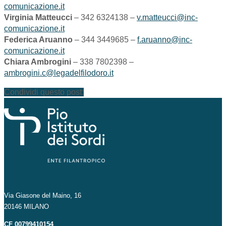
comunicazione.it
Virginia Matteucci
–
342 6324138 –
v.matteucci@inc-
comunicazione.it
Federica Aruanno
– 344 3449685 –
f.aruanno@inc-
comunicazione.it
Chiara Ambrogini
– 338 7802398 –
ambrogini.c@legadelfilodoro.it
Condividi questo post:
Via Giasone del Maino, 16
20146 MILANO
CF 00799410154