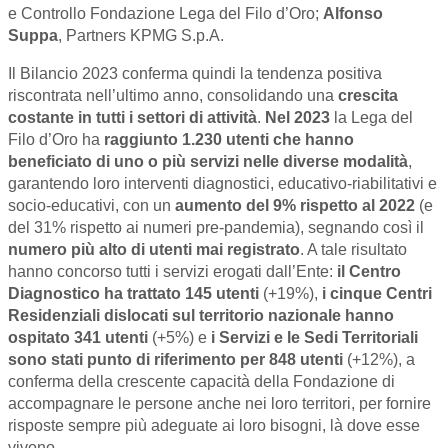
e Controllo Fondazione Lega del Filo d’Oro;
Alfonso
Suppa
, Partners KPMG S.p.A.
Il Bilancio 2023 conferma quindi la tendenza positiva
riscontrata nell’ultimo anno, consolidando una
crescita
costante in tutti i settori di attività
.
Nel 2023
la
Lega del
Filo d’Oro ha
raggiunto 1.230 utenti che hanno
beneficiato di uno o più servizi nelle diverse modalità
,
garantendo loro interventi diagnostici, educativo-riabilitativi e
socio-educativi, con un
aumento del 9%
rispetto al 2022
(e
del 31% rispetto ai numeri pre-pandemia), segnando così il
numero più alto di utenti mai registrato
. A tale risultato
hanno concorso tutti i servizi erogati dall’Ente:
il Centro
Diagnostico ha trattato 145 utenti
(+19%),
i cinque Centri
Residenziali dislocati sul territorio nazionale hanno
ospitato 341 utenti
(+5%) e
i Servizi e le Sedi Territoriali
sono stati punto di riferimento per 848 utenti
(+12%), a
conferma della crescente capacità della Fondazione di
accompagnare le persone anche nei loro territori, per fornire
risposte sempre più adeguate ai loro bisogni, là dove esse
vivono.