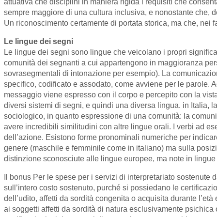
attuativa che disciplini in maniera rigida i requisiti che consent
sempre maggiore di una cultura inclusiva, e nonostante che, dopo
Un riconoscimento certamente di portata storica, ma che, nei fa
Le lingue dei segni
Le lingue dei segni sono lingue che veicolano i propri significa
comunità dei segnanti a cui appartengono in maggioranza perso
sovrasegmentali di intonazione per esempio). La comunicazion
specifico, codificato e assodato, come avviene per le parole. Ad 
messaggio viene espresso con il corpo e percepito con la vista.
diversi sistemi di segni, e quindi una diversa lingua. in Italia, 
sociologico, in quanto espressione di una comunità: la comunità
avere incredibili similitudini con altre lingue orali. I verbi a
dell’azione. Esistono forme pronominali numeriche per indicare “
genere (maschile e femminile come in italiano) ma sulla posizion
distinzione sconosciute alle lingue europee, ma note in lingue o
Il bonus Per le spese per i servizi di interpretariato sostenute 
sull’intero costo sostenuto, purché si possiedano le certificazion
dell’udito, affetti da sordità congenita o acquisita durante l’
ai soggetti affetti da sordità di natura esclusivamente psichica