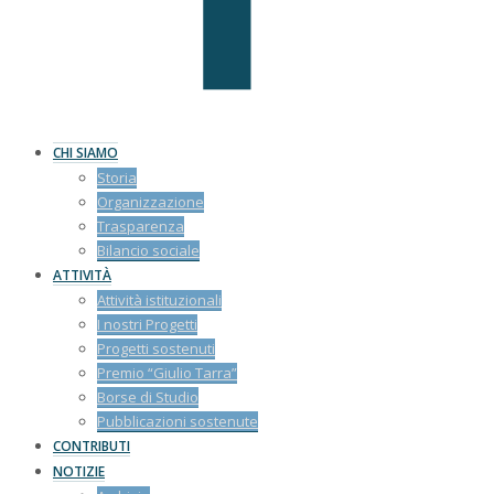
CHI SIAMO
Storia
Organizzazione
Trasparenza
Bilancio sociale
ATTIVITÀ
Attività istituzionali
I nostri Progetti
Progetti sostenuti
Premio “Giulio Tarra”
Borse di Studio
Pubblicazioni sostenute
CONTRIBUTI
NOTIZIE