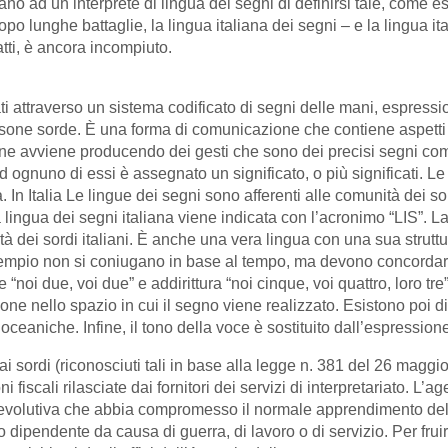
ano ad un interprete di lingua dei segni di definirsi tale, come esi
 lunghe battaglie, la lingua italiana dei segni – e la lingua ital
tti, è ancora incompiuto.
ti attraverso un sistema codificato di segni delle mani, espressi
ne sorde. È una forma di comunicazione che contiene aspetti ver
e avviene producendo dei gesti che sono dei precisi segni com
ognuno di essi è assegnato un significato, o più significati. Le l
 In Italia Le lingue dei segni sono afferenti alle comunità dei s
la lingua dei segni italiana viene indicata con l’acronimo “LIS”. L
 dei sordi italiani. È anche una vera lingua con una sua struttur
d esempio non si coniugano in base al tempo, ma devono concordare
noi due, voi due” e addirittura “noi cinque, voi quattro, loro tr
e nello spazio in cui il segno viene realizzato. Esistono poi dive
ceaniche. Infine, il tono della voce è sostituito dall’espressione
dai sordi (riconosciuti tali in base alla legge n. 381 del 26 maggi
i fiscali rilasciate dai fornitori dei servizi di interpretariato. L
età evolutiva che abbia compromesso il normale apprendimento del 
 o dipendente da causa di guerra, di lavoro o di servizio. Per fru