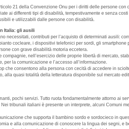
l’articolo 21 della Convenzione Onu per i diritti delle persone con
iate ai differenti tipi di disabilità, tempestivamente e senza cost
sibili e utilizzabili dalle persone con disabilità.
Italia: gli ausili
ano necessitati, contributi per l’acquisto di determinati ausili:
impianto cocleare, i dispositivi telefonici per sordi, gli smartphon
ersone con grave disabilità motoria eccetera.
compagnie, nell’esercizio delle proprie libertà di mercato, stabi
bile, per la comunicazione e l’accesso all’informazione.
e app che consentono alla persona con cecità di accedere in sciolte
lla quasi totalità della letteratura disponibile sul mercato edito
gnanti, pochi servizi. Tutto ruota fondamentalmente attorno ai serv
 Nei tribunali italiani è presente un interprete, alcuni Comuni me
comunicazione che supporta il bambino sordo e sordocieco in q
onomia e alla comunicazione di conoscere la lingua dei segni, e