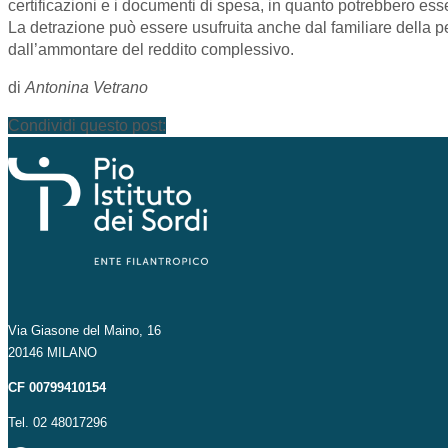
certificazioni e i documenti di spesa, in quanto potrebbero esser
La detrazione può essere usufruita anche dal familiare della p
dall’ammontare del reddito complessivo.
di
Antonina Vetrano
Condividi questo post:
Via Giasone del Maino, 16
20146 MILANO
CF 00799410154
Tel. 02 48017296