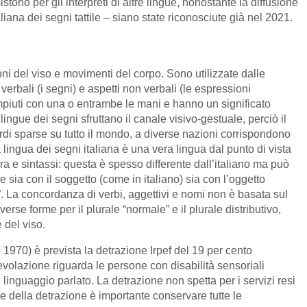
stono per gli interpreti di altre lingue, nonostante la diffusione
iana dei segni tattile – siano state riconosciute già nel 2021.
oni del viso e movimenti del corpo. Sono utilizzate dalle
bali (i segni) e aspetti non verbali (le espressioni
piuti con una o entrambe le mani e hanno un significato
ingue dei segni sfruttano il canale visivo-gestuale, perciò il
ordi sparse su tutto il mondo, a diverse nazioni corrispondono
a lingua dei segni italiana è una vera lingua dal punto di vista
a e sintassi: questa è spesso differente dall’italiano ma può
 sia con il soggetto (come in italiano) sia con l’oggetto
e”. La concordanza di verbi, aggettivi e nomi non è basata sul
rse forme per il plurale “normale” e il plurale distributivo,
 del viso.
o 1970) è prevista la detrazione Irpef del 19 per cento
’agevolazione riguarda le persone con disabilità sensoriali
linguaggio parlato. La detrazione non spetta per i servizi resi
ire della detrazione è importante conservare tutte le