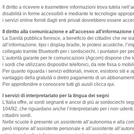
Il diritto a ricevere e trasmettere informazioni trova tutela nel
disabilità in forme accessibili e mediante le tecnologie appropr
i servizi online forniti dagli enti privati dovrebbero essere acces
Il diritto alla comunicazione e all’accesso all’informazione in 
La Sanità pubblica fornisce, a beneficio dei cittadini che ne si
all’informazione, tipo i display braille, le protesi acustiche, l’
collegato tramite Bluetooth per i sordociechi, i puntatori per p
L’autorità garante per le comunicazioni (Agcom) dispone che le 
i sordi che utilizzano dispositivi telefonici, da rete fissa o mo
Per quanto riguarda i servizi editoriali, invece, esistono siti 
vantaggio della gratuità o dietro pagamento di un abbonamento, a
Per approfondire e conoscere tutti gli ausili clicca qui.
I servizi di interpretariato per la lingua dei segni
L’Italia offre, ai sordi segnanti e ancor di più ai sordociechi se
104/92, che riguardano anche l’interpretariato per i non udenti.
cittadini sordi.
Nelle scuole è presente un assistente all’autonomia e alla 
però impone all’assistente personale e all’assistente all’aut