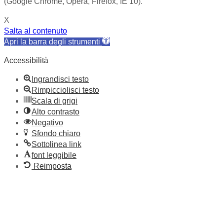
(Google Chrome, Opera, Firefox, IE 10).
X
Salta al contenuto
Apri la barra degli strumenti
Accessibilità
Ingrandisci testo
Rimpicciolisci testo
Scala di grigi
Alto contrasto
Negativo
Sfondo chiaro
Sottolinea link
font leggibile
Reimposta