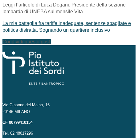
Leggi l’articolo di Luca Degani, Presidente della sezione
lombarda di UNEBA sul mensile Vita
La mia battaglia fra tariffe inadeguate, sentenze sbagliate e
politica distratta. Sognando un quartiere inclusivo
Condividi questo post:
Via Giasone del Maino, 16
20146 MILANO
CF 00799410154
Tel. 02 48017296