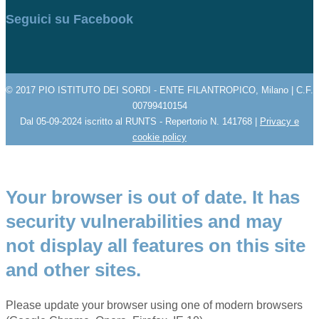
Seguici su Facebook
© 2017 PIO ISTITUTO DEI SORDI - ENTE FILANTROPICO, Milano | C.F.
00799410154
Dal 05-09-2024 iscritto al RUNTS - Repertorio N. 141768 |
Privacy e
cookie policy
Your browser is out of date. It has
security vulnerabilities and may
not display all features on this site
and other sites.
Please update your browser using one of modern browsers