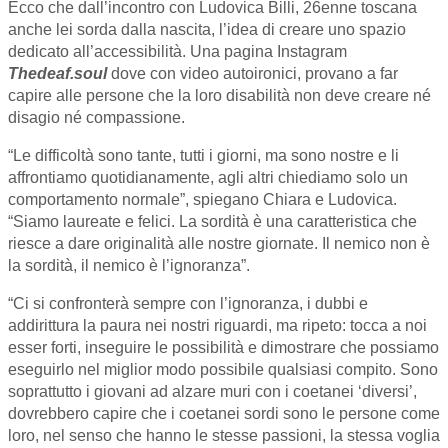
Ecco che dall’incontro con Ludovica Billi, 26enne toscana
anche lei sorda dalla nascita, l’idea di creare uno spazio
dedicato all’accessibilità. Una pagina Instagram
Thedeaf.soul
dove con video autoironici, provano a far
capire alle persone che la loro disabilità non deve creare né
disagio né compassione.
“Le difficoltà sono tante, tutti i giorni, ma sono nostre e li
affrontiamo quotidianamente, agli altri chiediamo solo un
comportamento normale”, spiegano Chiara e Ludovica.
“Siamo laureate e felici. La sordità è una caratteristica che
riesce a dare originalità alle nostre giornate. Il nemico non è
la sordità, il nemico è l’ignoranza”.
“Ci si confronterà sempre con l’ignoranza, i dubbi e
addirittura la paura nei nostri riguardi, ma ripeto: tocca a noi
esser forti, inseguire le possibilità e dimostrare che possiamo
eseguirlo nel miglior modo possibile qualsiasi compito. Sono
soprattutto i giovani ad alzare muri con i coetanei ‘diversi’,
dovrebbero capire che i coetanei sordi sono le persone come
loro, nel senso che hanno le stesse passioni, la stessa voglia