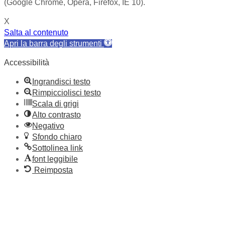
(Google Chrome, Opera, Firefox, IE 10).
X
Salta al contenuto
Apri la barra degli strumenti
Accessibilità
Ingrandisci testo
Rimpicciolisci testo
Scala di grigi
Alto contrasto
Negativo
Sfondo chiaro
Sottolinea link
font leggibile
Reimposta