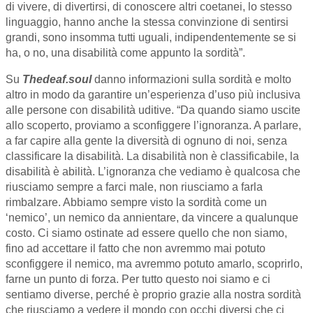
di vivere, di divertirsi, di conoscere altri coetanei, lo stesso
linguaggio, hanno anche la stessa convinzione di sentirsi
grandi, sono insomma tutti uguali, indipendentemente se si
ha, o no, una disabilità come appunto la sordità”.
Su
Thedeaf.soul
danno informazioni sulla sordità e molto
altro in modo da garantire un’esperienza d’uso più inclusiva
alle persone con disabilità uditive. “Da quando siamo uscite
allo scoperto, proviamo a sconfiggere l’ignoranza. A parlare,
a far capire alla gente la diversità di ognuno di noi, senza
classificare la disabilità. La disabilità non è classificabile, la
disabilità è abilità. L’ignoranza che vediamo è qualcosa che
riusciamo sempre a farci male, non riusciamo a farla
rimbalzare. Abbiamo sempre visto la sordità come un
‘nemico’, un nemico da annientare, da vincere a qualunque
costo. Ci siamo ostinate ad essere quello che non siamo,
fino ad accettare il fatto che non avremmo mai potuto
sconfiggere il nemico, ma avremmo potuto amarlo, scoprirlo,
farne un punto di forza. Per tutto questo noi siamo e ci
sentiamo diverse, perché è proprio grazie alla nostra sordità
che riusciamo a vedere il mondo con occhi diversi che ci