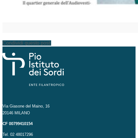
Condividi questo post:
Via Giasone del Maino, 16
20146 MILANO
CF 00799410154
Tel. 02 48017296