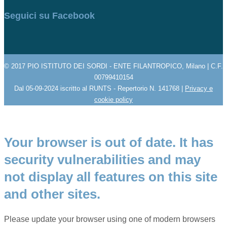
Seguici su Facebook
© 2017 PIO ISTITUTO DEI SORDI - ENTE FILANTROPICO, Milano | C.F.
00799410154
Dal 05-09-2024 iscritto al RUNTS - Repertorio N. 141768 |
Privacy e
cookie policy
Your browser is out of date. It has
security vulnerabilities and may
not display all features on this site
and other sites.
Please update your browser using one of modern browsers