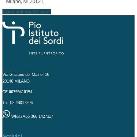
Milano, MI 20121
Condividi questo post:
Via Giasone del Maino, 16
20146 MILANO
CF 00799410154
Tel. 02 48017296
WhatsApp 366 1427117
Scrivici