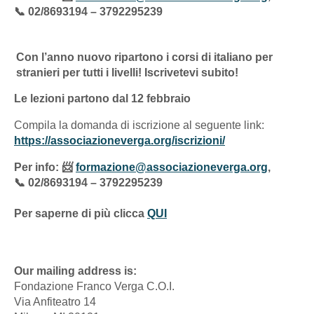
📞
02/8693194 – 3792295239
Con l’anno nuovo ripartono i corsi di italiano per
stranieri per tutti i livelli! Iscrivetevi subito!
Le lezioni partono dal 12 febbraio
Compila la domanda di iscrizione al seguente link:
https://associazioneverga.org/iscrizioni/
Per info:
📨
formazione@associazioneverga.org
,
📞
02/8693194 – 3792295239
Per saperne di più clicca
QUI
Our mailing address is:
Fondazione Franco Verga C.O.I.
Via Anfiteatro 14