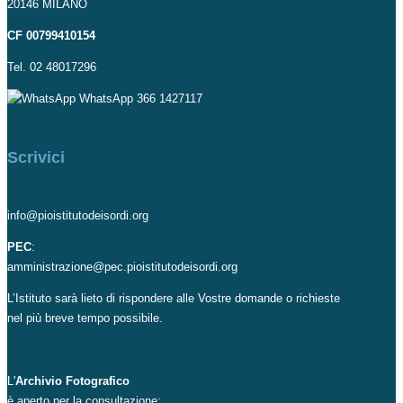
20146 MILANO
CF 00799410154
Tel. 02 48017296
WhatsApp 366 1427117
Scrivici
info@pioistitutodeisordi.org
PEC
:
amministrazione@pec.pioistitutodeisordi.org
L’Istituto sarà lieto di rispondere alle Vostre domande o richieste
nel più breve tempo possibile.
L'
Archivio Fotografico
è aperto per la consultazione: