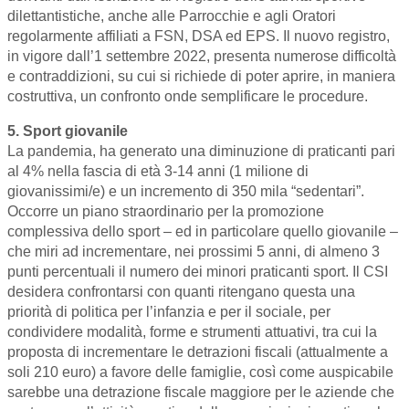
dilettantistiche, anche alle Parrocchie e agli Oratori
regolarmente affiliati a FSN, DSA ed EPS. Il nuovo registro,
in vigore dall’1 settembre 2022, presenta numerose difficoltà
e contraddizioni, su cui si richiede di poter aprire, in maniera
costruttiva, un confronto onde semplificare le procedure.
5. Sport giovanile
La pandemia, ha generato una diminuzione di praticanti pari
al 4% nella fascia di età 3-14 anni (1 milione di
giovanissimi/e) e un incremento di 350 mila “sedentari”.
Occorre un piano straordinario per la promozione
complessiva dello sport – ed in particolare quello giovanile –
che miri ad incrementare, nei prossimi 5 anni, di almeno 3
punti percentuali il numero dei minori praticanti sport. Il CSI
desidera confrontarsi con quanti ritengano questa una
priorità di politica per l’infanzia e per il sociale, per
condividere modalità, forme e strumenti attuativi, tra cui la
proposta di incrementare le detrazioni fiscali (attualmente a
soli 210 euro) a favore delle famiglie, così come auspicabile
sarebbe una detrazione fiscale maggiore per le aziende che