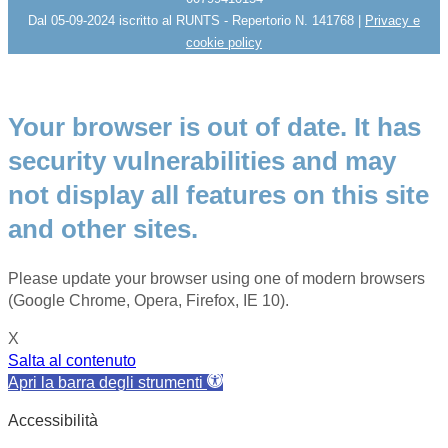
Dal 05-09-2024 iscritto al RUNTS - Repertorio N. 141768 |
Privacy e
cookie policy
Your browser is out of date. It has
security vulnerabilities and may
not display all features on this site
and other sites.
Please update your browser using one of modern browsers
(Google Chrome, Opera, Firefox, IE 10).
X
Salta al contenuto
Apri la barra degli strumenti
Accessibilità