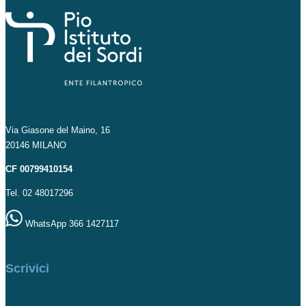
Via Giasone del Maino, 16
20146 MILANO
CF 00799410154
Tel. 02 48017296
WhatsApp 366 1427117
Scrivici