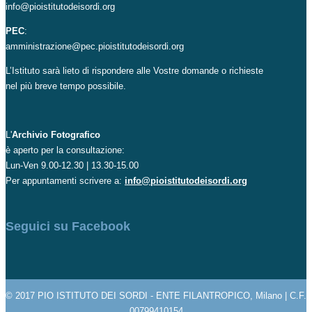
info@pioistitutodeisordi.org
PEC
:
amministrazione@pec.pioistitutodeisordi.org
L’Istituto sarà lieto di rispondere alle Vostre domande o richieste
nel più breve tempo possibile.
L'
Archivio Fotografico
è aperto per la consultazione:
Lun-Ven 9.00-12.30 | 13.30-15.00
Per appuntamenti scrivere a:
info@pioistitutodeisordi.org
Seguici su Facebook
© 2017 PIO ISTITUTO DEI SORDI - ENTE FILANTROPICO, Milano | C.F.
00799410154