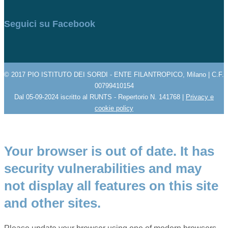
Seguici su Facebook
© 2017 PIO ISTITUTO DEI SORDI - ENTE FILANTROPICO, Milano | C.F.
00799410154
Dal 05-09-2024 iscritto al RUNTS - Repertorio N. 141768 |
Privacy e
cookie policy
Your browser is out of date. It has
security vulnerabilities and may
not display all features on this site
and other sites.