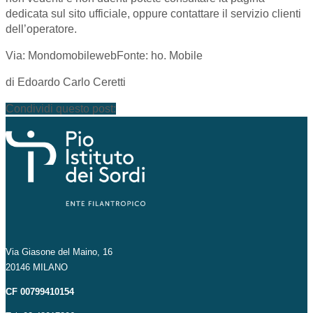
dedicata sul sito ufficiale, oppure contattare il servizio clienti
dell’operatore.
Via: MondomobilewebFonte: ho. Mobile
di Edoardo Carlo Ceretti
Condividi questo post:
Via Giasone del Maino, 16
20146 MILANO
CF 00799410154