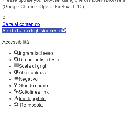
Please update your browser using one of modern browsers
(Google Chrome, Opera, Firefox, IE 10).
X
Salta al contenuto
Apri la barra degli strumenti
Accessibilità
Ingrandisci testo
Rimpicciolisci testo
Scala di grigi
Alto contrasto
Negativo
Sfondo chiaro
Sottolinea link
font leggibile
Reimposta