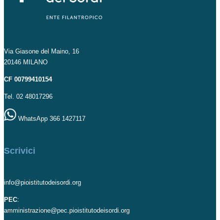
Via Giasone del Maino, 16
20146 MILANO
CF 00799410154
Tel. 02 48017296
WhatsApp 366 1427117
Scrivici
info@pioistitutodeisordi.org
PEC
:
amministrazione@pec.pioistitutodeisordi.org