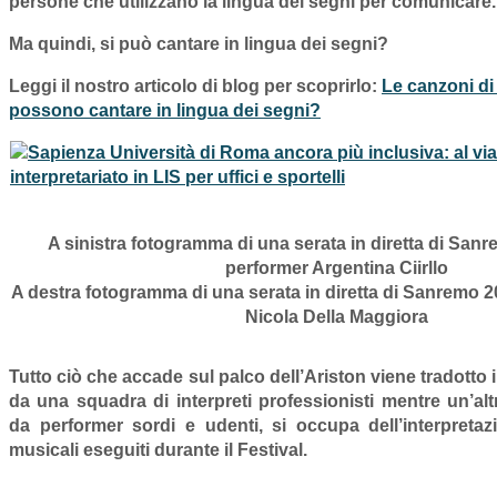
persone che utilizzano la lingua dei segni per comunicare.
Ma quindi, si può cantare in lingua dei segni?
Leggi il nostro articolo di blog per scoprirlo:
Le canzoni di
possono cantare in lingua dei segni?
A sinistra fotogramma di una serata in diretta di San
performer Argentina Ciirllo
A destra fotogramma di una serata in diretta di Sanremo 2
Nicola Della Maggiora
Tutto ciò che accade sul palco dell’Ariston viene tradotto 
da
una squadra di interpreti professionisti
mentre
un’al
da performer sordi e udenti,
si occupa dell’
interpretaz
musicali eseguiti durante il Festival
.