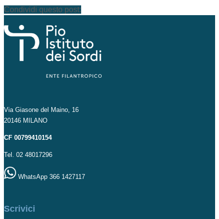
Condividi questo post:
Via Giasone del Maino, 16
20146 MILANO
CF 00799410154
Tel. 02 48017296
WhatsApp 366 1427117
Scrivici