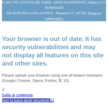
© 2017 PIO ISTITUTO DEI SORDI - ENTE FILANTROPICO, Milano | C.F.
00799410154
Dal 05-09-2024 iscritto al RUNTS - Repertorio N. 141768 |
Privacy e
cookie policy
Your browser is out of date. It has
security vulnerabilities and may
not display all features on this site
and other sites.
Please update your browser using one of modern browsers
(Google Chrome, Opera, Firefox, IE 10).
X
Salta al contenuto
Apri la barra degli strumenti