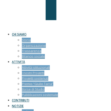
CHI SIAMO
Storia
Organizzazione
Trasparenza
Bilancio sociale
ATTIVITÀ
Attività istituzionali
I nostri Progetti
Progetti sostenuti
Premio “Giulio Tarra”
Borse di Studio
Pubblicazioni sostenute
CONTRIBUTI
NOTIZIE