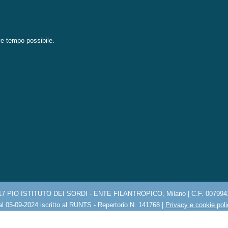
eve tempo possibile.
17 PIO ISTITUTO DEI SORDI - ENTE FILANTROPICO, Milano | C.F. 007994
l 05-09-2024 iscritto al RUNTS - Repertorio N. 141768 |
Privacy e cookie pol