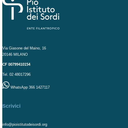
Via Giasone del Maino, 16
20146 MILANO
CF 00799410154
Tel. 02 48017296
WhatsApp 366 1427117
Scrivici
info@pioistitutodeisordi.org