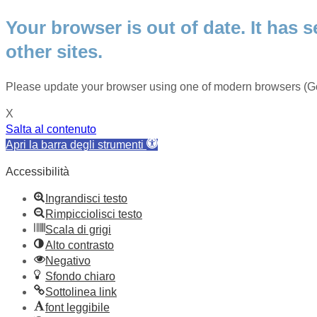
Your browser is out of date. It has s
other sites.
Please update your browser using one of modern browsers (Go
X
Salta al contenuto
Apri la barra degli strumenti
Accessibilità
Ingrandisci testo
Rimpicciolisci testo
Scala di grigi
Alto contrasto
Negativo
Sfondo chiaro
Sottolinea link
font leggibile