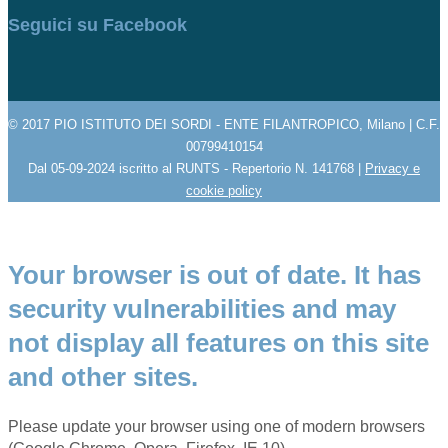
Seguici su Facebook
© 2017 PIO ISTITUTO DEI SORDI - ENTE FILANTROPICO, Milano | C.F.
00799410154
Dal 05-09-2024 iscritto al RUNTS - Repertorio N. 141768 |
Privacy e
cookie policy
Your browser is out of date. It has
security vulnerabilities and may
not display all features on this site
and other sites.
Please update your browser using one of modern browsers