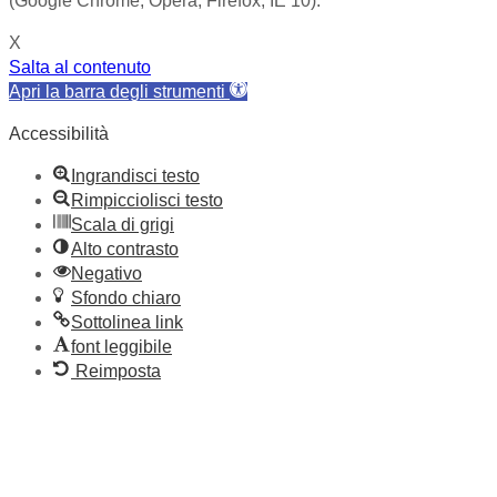
(Google Chrome, Opera, Firefox, IE 10).
X
Salta al contenuto
Apri la barra degli strumenti
Accessibilità
Ingrandisci testo
Rimpicciolisci testo
Scala di grigi
Alto contrasto
Negativo
Sfondo chiaro
Sottolinea link
font leggibile
Reimposta