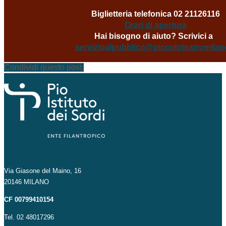
Biglietteria telefonica
02 21126116
Orari di apertura
Hai bisogno di aiuto? Scrivici a
servizioalpubblico@piccoloteatromilano
Condividi questo post:
Via Giasone del Maino, 16
20146 MILANO
CF 00799410154
Tel. 02 48017296