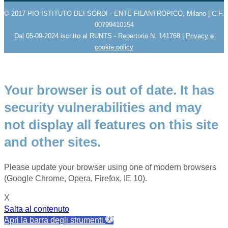
© 2017 PIO ISTITUTO DEI SORDI - ENTE FILANTROPICO, Milano | C.F.
00799410154
Dal 05-09-2024 iscritto al RUNTS - Repertorio N. 141768 |
Privacy e
cookie policy
Your browser is out of date. It has
security vulnerabilities and may
not display all features on this site
and other sites.
Please update your browser using one of modern browsers
(Google Chrome, Opera, Firefox, IE 10).
X
Salta al contenuto
Apri la barra degli strumenti