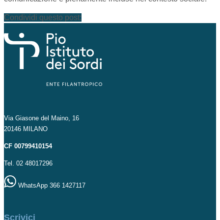
Condividi questo post:
Via Giasone del Maino, 16
20146 MILANO
CF 00799410154
Tel. 02 48017296
WhatsApp 366 1427117
Scrivici