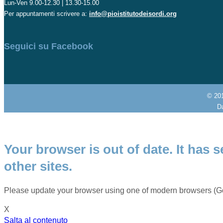
Lun-Ven 9.00-12.30 | 13.30-15.00
Per appuntamenti scrivere a:
info@pioistitutodeisordi.org
Seguici su Facebook
© 20
Da
Your browser is out of date. It has s
other sites.
Please update your browser using one of modern browsers (Go
X
Salta al contenuto