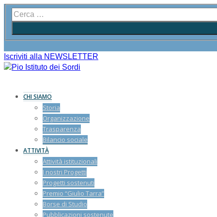
Iscriviti alla NEWSLETTER
CHI SIAMO
Storia
Organizzazione
Trasparenza
Bilancio sociale
ATTIVITÀ
Attività istituzionali
I nostri Progetti
Progetti sostenuti
Premio “Giulio Tarra”
Borse di Studio
Pubblicazioni sostenute