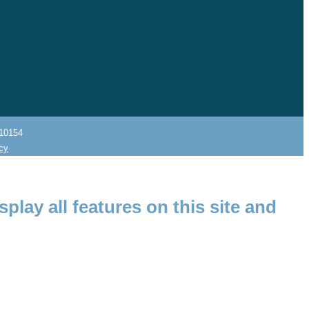
10154
icy
splay all features on this site and