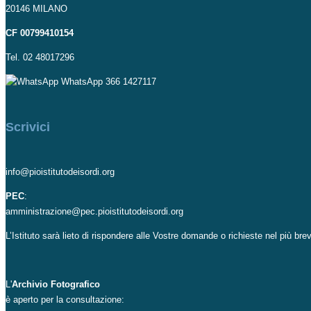
20146 MILANO
CF 00799410154
Tel. 02 48017296
WhatsApp 366 1427117
Scrivici
info@pioistitutodeisordi.org
PEC
:
amministrazione@pec.pioistitutodeisordi.org
L’Istituto sarà lieto di rispondere alle Vostre domande o richieste nel più br
L'
Archivio Fotografico
è aperto per la consultazione: