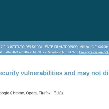
17 PIO ISTITUTO DEI SORDI - ENTE FILANTROPICO, Milano | C.F. 007994
l 05-09-2024 iscritto al RUNTS - Repertorio N. 141768 |
Privacy e cookie pol
ecurity vulnerabilities and may not di
ogle Chrome, Opera, Firefox, IE 10).