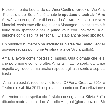
Presso il Teatro Leonardo da Vinci-Quelli di Grock di Via Am
“Pio Istituto dei Sordi”, si è tenuto lo
spettacolo teatrale “Amal
Attiva”, la scenografia è di Leonardo Carraro e le strutture s
Mancini. Assistente alla regia Ilaria Montagna. Lo spettacolo è
fruire dello spettacolo per la prima volta con i sovratitoli a c
persone con disabilità sensoriali. E’ stato anche predisposto u
Un pubblico numeroso ha affollato la platea del Teatro Leonard
giovane ragazza di nome Amalia (l’attrice Silvia Zoffoli).
Amalia lavora come hostess di museo. Una giornata che le se
che però non è come le altre: Amalia, infatti, è sorda dalla nasc
rispetto agli udenti, ma anche rispetto agli altri sordi, e sopra
basta.
“Amalia a basta”, recente vincitore di OFFerta Creativa 2014 e
Teatro e disabilità 2011, esplora il rapporto con l’accettazione
Al termine dello spettacolo è stato consegnato a Silvia Zoffo
dibattito moderato dal dott. Claudio Arrigoni (giornalista del B