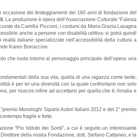
n occasione dei festeggiamenti dei 160 anni di fondazione del
li
. La produzione è opera dell’Associazione Culturale “Falesia
e curate da Camilla Piccioni, i costumi da Maria Grazia Lasagna
essibile anche a persone con disabilità uditiva: si potrà quindi
 realtà italiane specializzate nell’accessibilità della cultura a
prete Karen Borraccino.
olo che ruota intorno al personaggio principale dell’opera: una
ndamentali della sua vita, quella di una ragazza come tante,
sordità è per lei una diversità con la quale confrontarsi non solo
sona, per riuscire infine ad accettarsi per quella che è: Amalia e
1°premio Monologhi Sipario Autori Italiani 2012 e del 2° premio
 contempo fragile e forte.
ione “Pio Istituto dei Sordi”, a cui è seguito un interessante
l Direttore della nostra Fondazione, dott. Stefano Cattaneo, e la