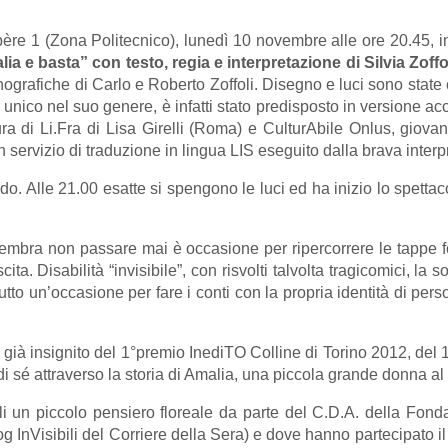
père 1 (Zona Politecnico), lunedì 10 novembre alle ore 20.45, i
ia e basta” con testo, regia e interpretazione di Silvia Zoffo
cenografiche di Carlo e Roberto Zoffoli. Disegno e luci sono stat
 unico nel suo genere, è infatti stato predisposto in versione acc
ura di Li.Fra di Lisa Girelli (Roma) e CulturAbile Onlus, giovani
n servizio di traduzione in lingua LIS eseguito dalla brava inter
o. Alle 21.00 esatte si spengono le luci ed ha inizio lo spettac
mbra non passare mai è occasione per ripercorrere le tappe fo
ita. Disabilità “invisibile”, con risvolti talvolta tragicomici, la 
ttutto un’occasione per fare i conti con la propria identità di per
 già insignito del 1°premio InediTO Colline di Torino 2012, del 
 di sé attraverso la storia di Amalia, una piccola grande donna al
li un piccolo pensiero floreale da parte del C.D.A. della Fondaz
log InVisibili del Corriere della Sera) e dove hanno partecipato i