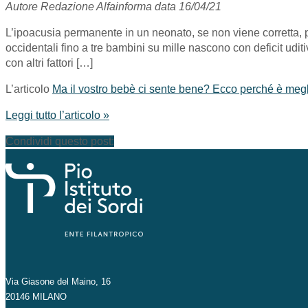
Autore Redazione Alfainforma data 16/04/21
L’ipoacusia permanente in un neonato, se non viene corretta, 
occidentali fino a tre bambini su mille nascono con deficit uditi
con altri fattori […]
L’articolo
Ma il vostro bebè ci sente bene? Ecco perché è megli
Leggi tutto l’articolo »
Condividi questo post:
Via Giasone del Maino, 16
20146 MILANO