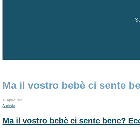
Sc
Ma il vostro bebè ci sente b
16 Aprile 2021
Archivio
Ma il vostro bebè ci sente bene? Ec