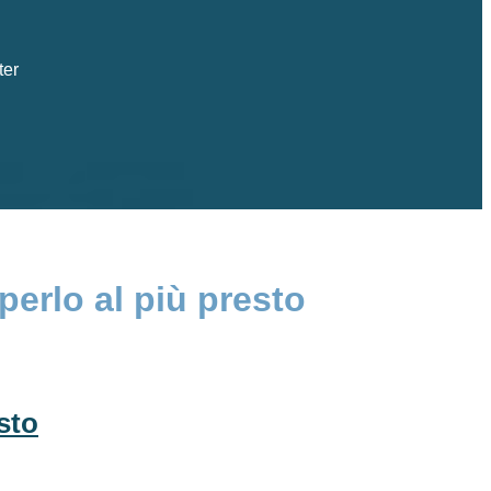
ter
erlo al più presto
sto