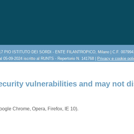
17 PIO ISTITUTO DEI SORDI - ENTE FILANTROPICO, Milano | C.F. 007994
l 05-09-2024 iscritto al RUNTS - Repertorio N. 141768 |
Privacy e cookie pol
ecurity vulnerabilities and may not di
ogle Chrome, Opera, Firefox, IE 10).