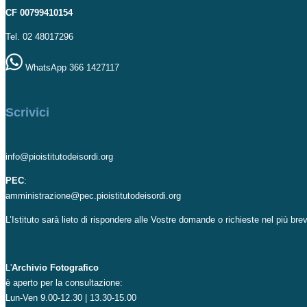
CF 00799410154
Tel. 02 48017296
WhatsApp 366 1427117
Scrivici
info@pioistitutodeisordi.org
PEC
:
amministrazione@pec.pioistitutodeisordi.org
L’Istituto sarà lieto di rispondere alle Vostre domande o richieste nel più br
L'
Archivio Fotografico
è aperto per la consultazione:
Lun-Ven 9.00-12.30 | 13.30-15.00