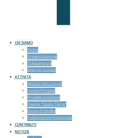
CHI SIAMO
Storia
Organizzazione
Trasparenza
Bilancio sociale
ATTIVITÀ
Attività istituzionali
I nostri Progetti
Progetti sostenuti
Premio “Giulio Tarra”
Borse di Studio
Pubblicazioni sostenute
CONTRIBUTI
NOTIZIE