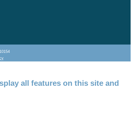
10154
icy
splay all features on this site and