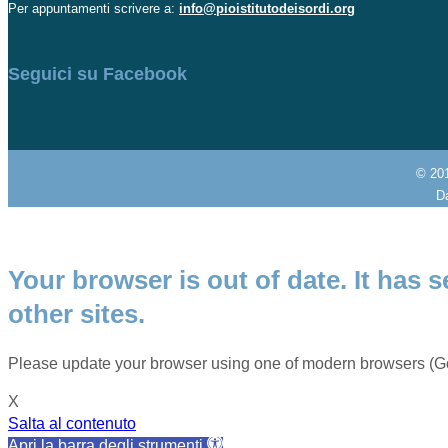
Per appuntamenti scrivere a:
info@pioistitutodeisordi.org
Seguici su Facebook
© 20
Da
Your browser is out of date. It has s
other sites.
Please update your browser using one of modern browsers (Go
X
Salta al contenuto
Apri la barra degli strumenti