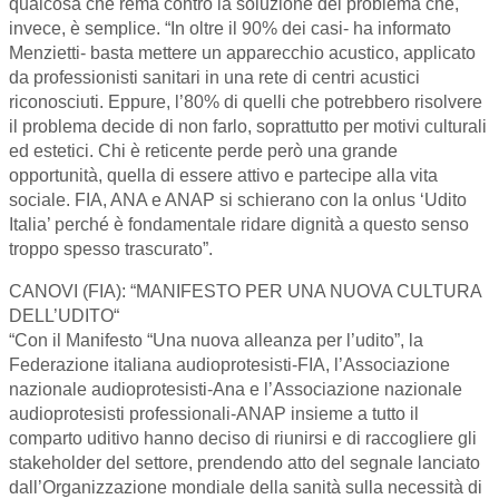
qualcosa che rema contro la soluzione del problema che,
invece, è semplice. “In oltre il 90% dei casi- ha informato
Menzietti- basta mettere un apparecchio acustico, applicato
da professionisti sanitari in una rete di centri acustici
riconosciuti. Eppure, l’80% di quelli che potrebbero risolvere
il problema decide di non farlo, soprattutto per motivi culturali
ed estetici. Chi è reticente perde però una grande
opportunità, quella di essere attivo e partecipe alla vita
sociale. FIA, ANA e ANAP si schierano con la onlus ‘Udito
Italia’ perché è fondamentale ridare dignità a questo senso
troppo spesso trascurato”.
CANOVI (FIA): “MANIFESTO PER UNA NUOVA CULTURA
DELL’UDITO“
“Con il Manifesto “Una nuova alleanza per l’udito”, la
Federazione italiana audioprotesisti-FIA, l’Associazione
nazionale audioprotesisti-Ana e l’Associazione nazionale
audioprotesisti professionali-ANAP insieme a tutto il
comparto uditivo hanno deciso di riunirsi e di raccogliere gli
stakeholder del settore, prendendo atto del segnale lanciato
dall’Organizzazione mondiale della sanità sulla necessità di