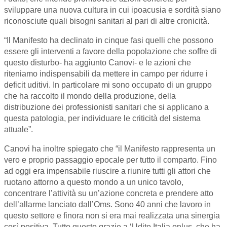
sviluppare una nuova cultura in cui ipoacusia e sordità siano
riconosciute quali bisogni sanitari al pari di altre cronicità.
“Il Manifesto ha declinato in cinque fasi quelli che possono
essere gli interventi a favore della popolazione che soffre di
questo disturbo- ha aggiunto Canovi- e le azioni che
riteniamo indispensabili da mettere in campo per ridurre i
deficit uditivi. In particolare mi sono occupato di un gruppo
che ha raccolto il mondo della produzione, della
distribuzione dei professionisti sanitari che si applicano a
questa patologia, per individuare le criticità del sistema
attuale”.
Canovi ha inoltre spiegato che “il Manifesto rappresenta un
vero e proprio passaggio epocale per tutto il comparto. Fino
ad oggi era impensabile riuscire a riunire tutti gli attori che
ruotano attorno a questo mondo a un unico tavolo,
concentrare l’attività su un’azione concreta e prendere atto
dell’allarme lanciato dall’Oms. Sono 40 anni che lavoro in
questo settore e finora non si era mai realizzata una sinergia
così positiva. Tutto questo grazie a ‘Udito Italia onlus, che ha