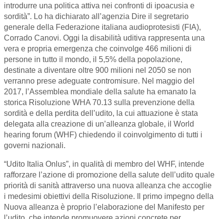
introdurre una politica attiva nei confronti di ipoacusia e
sordità”. Lo ha dichiarato all’agenzia Dire il segretario
generale della Federazione italiana audioprotesisti (FIA),
Corrado Canovi. Oggi la disabilità uditiva rappresenta una
vera e propria emergenza che coinvolge 466 milioni di
persone in tutto il mondo, il 5,5% della popolazione,
destinate a diventare oltre 900 milioni nel 2050 se non
verranno prese adeguate contromisure. Nel maggio del
2017, l’Assemblea mondiale della salute ha emanato la
storica Risoluzione WHA 70.13 sulla prevenzione della
sordità e della perdita dell’udito, la cui attuazione è stata
delegata alla creazione di un’alleanza globale, il World
hearing forum (WHF) chiedendo il coinvolgimento di tutti i
governi nazionali.
“Udito Italia Onlus”, in qualità di membro del WHF, intende
rafforzare l’azione di promozione della salute dell’udito quale
priorità di sanità attraverso una nuova alleanza che accoglie
i medesimi obiettivi della Risoluzione. Il primo impegno della
Nuova alleanza è proprio l’elaborazione del Manifesto per
l’udito, che intende promuovere azioni concrete per