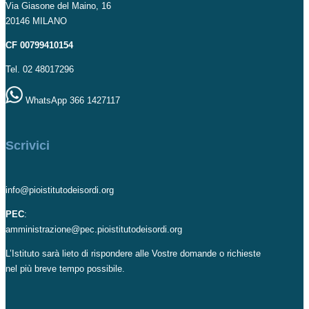
Via Giasone del Maino, 16
20146 MILANO
CF 00799410154
Tel. 02 48017296
WhatsApp 366 1427117
Scrivici
info@pioistitutodeisordi.org
PEC
:
amministrazione@pec.pioistitutodeisordi.org
L’Istituto sarà lieto di rispondere alle Vostre domande o richieste
nel più breve tempo possibile.