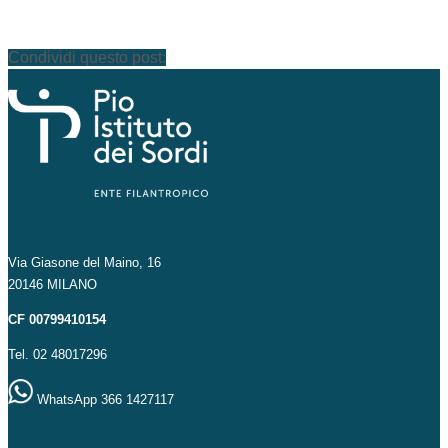
Condividi questo post:
Via Giasone del Maino, 16
20146 MILANO
CF 00799410154
Tel. 02 48017296
WhatsApp 366 1427117