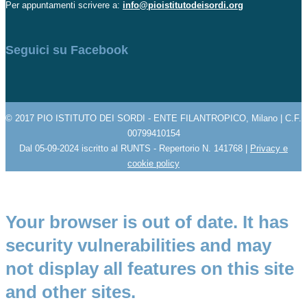
Per appuntamenti scrivere a:
info@pioistitutodeisordi.org
Seguici su Facebook
© 2017 PIO ISTITUTO DEI SORDI - ENTE FILANTROPICO, Milano | C.F.
00799410154
Dal 05-09-2024 iscritto al RUNTS - Repertorio N. 141768 |
Privacy e
cookie policy
Your browser is out of date. It has
security vulnerabilities and may
not display all features on this site
and other sites.