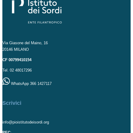
Via Giasone del Maino, 16
20146 MILANO
CF 00799410154
Tel. 02 48017296
WhatsApp 366 1427117
Scrivici
info@pioistitutodeisordi.org
PEC
: