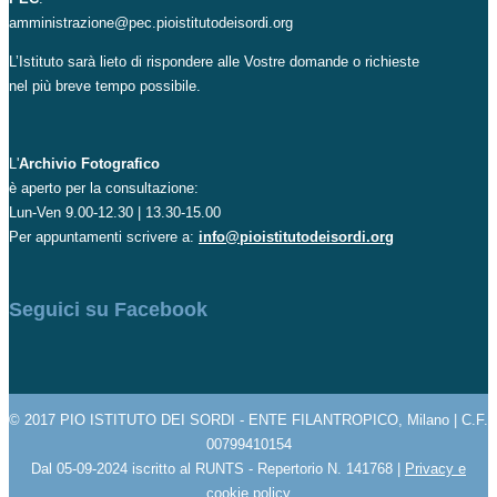
amministrazione@pec.pioistitutodeisordi.org
L’Istituto sarà lieto di rispondere alle Vostre domande o richieste
nel più breve tempo possibile.
L'
Archivio Fotografico
è aperto per la consultazione:
Lun-Ven 9.00-12.30 | 13.30-15.00
Per appuntamenti scrivere a:
info@pioistitutodeisordi.org
Seguici su Facebook
© 2017 PIO ISTITUTO DEI SORDI - ENTE FILANTROPICO, Milano | C.F.
00799410154
Dal 05-09-2024 iscritto al RUNTS - Repertorio N. 141768 |
Privacy e
cookie policy