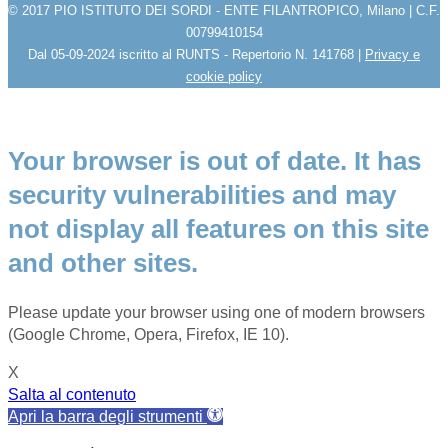
© 2017 PIO ISTITUTO DEI SORDI - ENTE FILANTROPICO, Milano | C.F.
00799410154
Dal 05-09-2024 iscritto al RUNTS - Repertorio N. 141768 |
Privacy e
cookie policy
Your browser is out of date. It has
security vulnerabilities and may
not display all features on this site
and other sites.
Please update your browser using one of modern browsers
(Google Chrome, Opera, Firefox, IE 10).
X
Salta al contenuto
Apri la barra degli strumenti