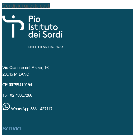
Condividi questo post:
Via Giasone del Maino, 16
20146 MILANO
CF 00799410154
Tel. 02 48017296
WhatsApp 366 1427117
Scrivici