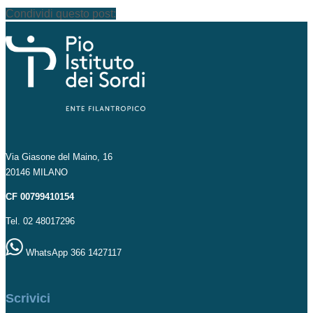
Condividi questo post:
Via Giasone del Maino, 16
20146 MILANO
CF 00799410154
Tel. 02 48017296
WhatsApp 366 1427117
Scrivici