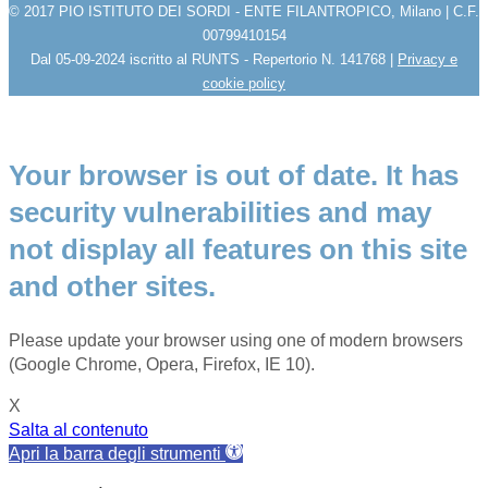
© 2017 PIO ISTITUTO DEI SORDI - ENTE FILANTROPICO, Milano | C.F.
00799410154
Dal 05-09-2024 iscritto al RUNTS - Repertorio N. 141768 |
Privacy e
cookie policy
Your browser is out of date. It has
security vulnerabilities and may
not display all features on this site
and other sites.
Please update your browser using one of modern browsers
(Google Chrome, Opera, Firefox, IE 10).
X
Salta al contenuto
Apri la barra degli strumenti