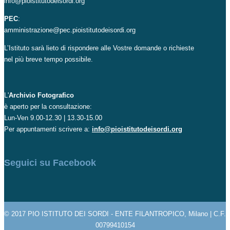
info@pioistitutodeisordi.org
PEC
:
amministrazione@pec.pioistitutodeisordi.org
L’Istituto sarà lieto di rispondere alle Vostre domande o richieste
nel più breve tempo possibile.
L'
Archivio Fotografico
è aperto per la consultazione:
Lun-Ven 9.00-12.30 | 13.30-15.00
Per appuntamenti scrivere a:
info@pioistitutodeisordi.org
Seguici su Facebook
© 2017 PIO ISTITUTO DEI SORDI - ENTE FILANTROPICO, Milano | C.F.
00799410154