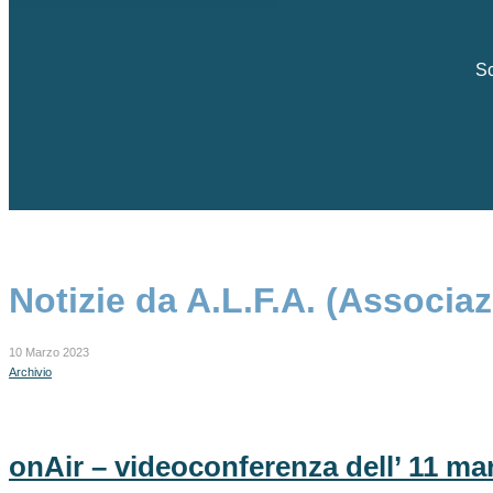
Sc
Notizie da A.L.F.A. (Associ
10 Marzo 2023
Archivio
onAir – videoconferenza dell’ 11 ma