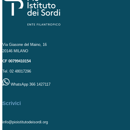
Via Giasone del Maino, 16
20146 MILANO
CF 00799410154
Tel. 02 48017296
WhatsApp 366 1427117
Scrivici
info@pioistitutodeisordi.org