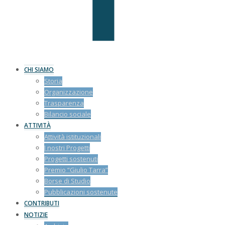
CHI SIAMO
Storia
Organizzazione
Trasparenza
Bilancio sociale
ATTIVITÀ
Attività istituzionali
I nostri Progetti
Progetti sostenuti
Premio “Giulio Tarra”
Borse di Studio
Pubblicazioni sostenute
CONTRIBUTI
NOTIZIE