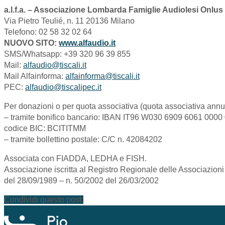
a.l.f.a. – Associazione Lombarda Famiglie Audiolesi Onlus
Via Pietro Teulié, n. 11 20136 Milano
Telefono: 02 58 32 02 64
NUOVO SITO:
www.alfaudio.it
SMS/Whatsapp: +39 320 96 39 855
Mail:
alfaudio@tiscali.it
Mail Alfainforma:
alfainforma@tiscali.it
PEC:
alfaudio@tiscalipec.it
Per donazioni o per quota associativa (quota associativa annu
– tramite bonifico bancario: IBAN IT96 W030 6909 6061 0000
codice BIC: BCITITMM
– tramite bollettino postale: C/C n. 42084202
Associata con FIADDA, LEDHA e FISH.
Associazione iscritta al Registro Regionale delle Associazioni
del 28/09/1989 – n. 50/2002 del 26/03/2002
Condividi questo post: