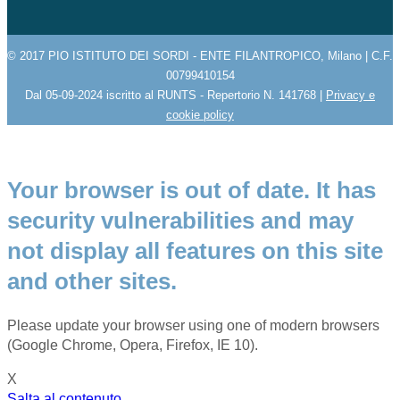
© 2017 PIO ISTITUTO DEI SORDI - ENTE FILANTROPICO, Milano | C.F.
00799410154
Dal 05-09-2024 iscritto al RUNTS - Repertorio N. 141768 |
Privacy e
cookie policy
Your browser is out of date. It has
security vulnerabilities and may
not display all features on this site
and other sites.
Please update your browser using one of modern browsers
(Google Chrome, Opera, Firefox, IE 10).
X
Salta al contenuto