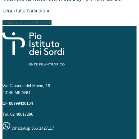
Leggi tutto l’articolo »
Condividi questo post:
Via Giasone del Maino, 16
20146 MILANO
CF 00799410154
Tel. 02 48017296
WhatsApp 366 1427117