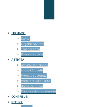
CHI SIAMO
Storia
Organizzazione
Trasparenza
Bilancio sociale
ATTIVITÀ
Attività istituzionali
I nostri Progetti
Progetti sostenuti
Premio “Giulio Tarra”
Borse di Studio
Pubblicazioni sostenute
CONTRIBUTI
NOTIZIE