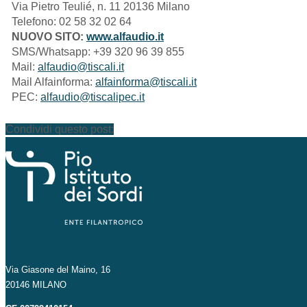
Via Pietro Teulié, n. 11 20136 Milano
Telefono: 02 58 32 02 64
NUOVO SITO:
www.alfaudio.it
SMS/Whatsapp: +39 320 96 39 855
Mail:
alfaudio@tiscali.it
Mail Alfainforma:
alfainforma@tiscali.it
PEC:
alfaudio@tiscalipec.it
Condividi questo post:
Via Giasone del Maino, 16
20146 MILANO