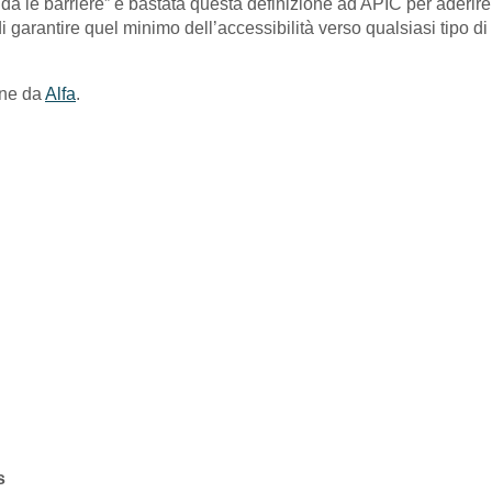
fida le barriere” è bastata questa definizione ad APIC per aderire
 garantire quel minimo dell’accessibilità verso qualsiasi tipo di
ne da
Alfa
.
s