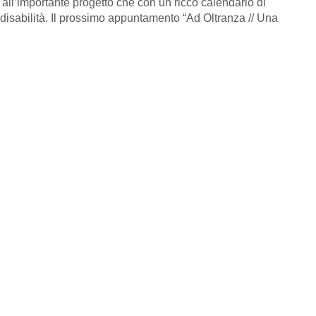
 all’importante progetto che con un ricco calendario di
 disabilità. Il prossimo appuntamento “Ad Oltranza // Una