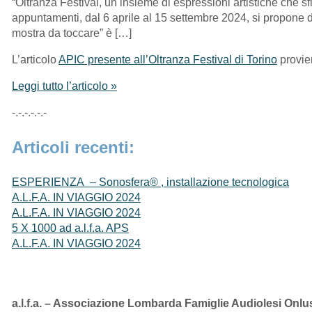
“Oltranza Festival, un insieme di espressioni artistiche che s
appuntamenti, dal 6 aprile al 15 settembre 2024, si propone di
mostra da toccare” è […]
L’articolo
APIC presente all’Oltranza Festival di Torino
provie
Leggi tutto l’articolo »
-.-.-.-.-.-
Articoli recenti:
ESPERIENZA – Sonosfera® , installazione tecnologica
A.L.F.A. IN VIAGGIO 2024
A.L.F.A. IN VIAGGIO 2024
5 X 1000 ad a.l.f.a. APS
A.L.F.A. IN VIAGGIO 2024
a.l.f.a. – Associazione Lombarda Famiglie Audiolesi Onlu