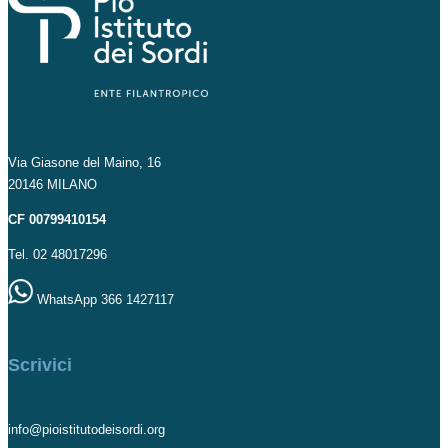
Via Giasone del Maino, 16
20146 MILANO
CF 00799410154
Tel. 02 48017296
WhatsApp 366 1427117
Scrivici
info@pioistitutodeisordi.org