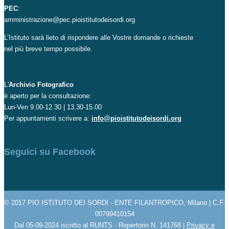
PEC
:
amministrazione@pec.pioistitutodeisordi.org
L’Istituto sarà lieto di rispondere alle Vostre domande o richieste
nel più breve tempo possibile.
L'
Archivio Fotografico
è aperto per la consultazione:
Lun-Ven 9.00-12.30 | 13.30-15.00
Per appuntamenti scrivere a:
info@pioistitutodeisordi.org
Seguici su Facebook
© 2017 PIO ISTITUTO DEI SORDI - ENTE FILANTROPICO, Milano | C.F.
00799410154
Dal 05-09-2024 iscritto al RUNTS - Repertorio N. 141768 |
Privacy e