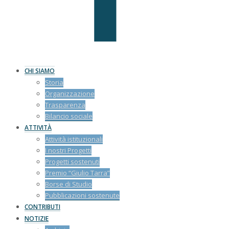
CHI SIAMO
Storia
Organizzazione
Trasparenza
Bilancio sociale
ATTIVITÀ
Attività istituzionali
I nostri Progetti
Progetti sostenuti
Premio “Giulio Tarra”
Borse di Studio
Pubblicazioni sostenute
CONTRIBUTI
NOTIZIE