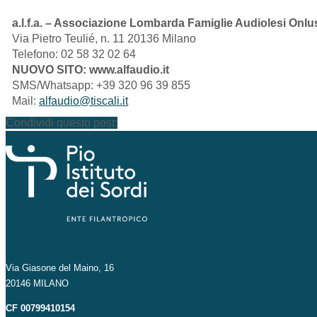
a.l.f.a. – Associazione Lombarda Famiglie Audiolesi Onlu
Via Pietro Teulié, n. 11 20136 Milano
Telefono: 02 58 32 02 64
NUOVO SITO: www.alfaudio.it
SMS/Whatsapp: +39 320 96 39 855
Mail:
alfaudio@tiscali.it
Condividi questo post:
Via Giasone del Maino, 16
20146 MILANO
CF 00799410154