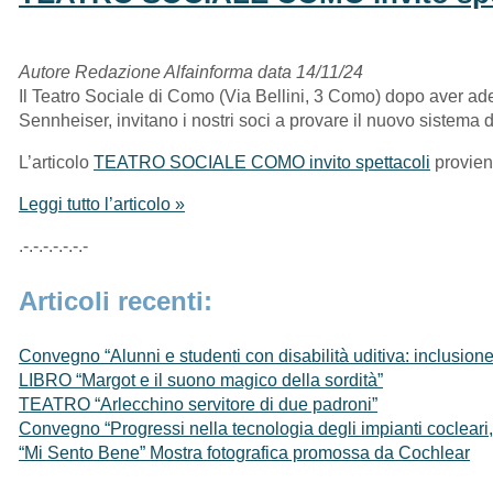
Autore Redazione Alfainforma data 14/11/24
Il Teatro Sociale di Como (Via Bellini, 3 Como) dopo aver ad
Sennheiser, invitano i nostri soci a provare il nuovo sistema d
L’articolo
TEATRO SOCIALE COMO invito spettacoli
provie
Leggi tutto l’articolo »
.-.-.-.-.-.-.-
Articoli recenti:
Convegno “Alunni e studenti con disabilità uditiva: inclusione
LIBRO “Margot e il suono magico della sordità”
TEATRO “Arlecchino servitore di due padroni”
Convegno “Progressi nella tecnologia degli impianti cocleari, 
“Mi Sento Bene” Mostra fotografica promossa da Cochlear