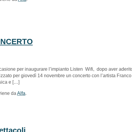
CONCERTO
casione per inaugurare l’impianto Listen Wifi, dopo aver aderit
nizzato per giovedì 14 novembre un concerto con l’artista Franc
sica e […]
viene da
Alfa
.
ttacoli