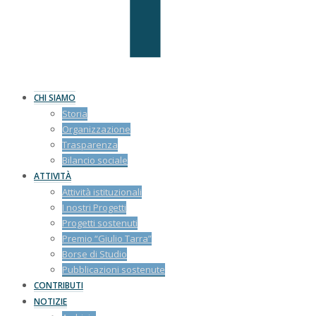
CHI SIAMO
Storia
Organizzazione
Trasparenza
Bilancio sociale
ATTIVITÀ
Attività istituzionali
I nostri Progetti
Progetti sostenuti
Premio “Giulio Tarra”
Borse di Studio
Pubblicazioni sostenute
CONTRIBUTI
NOTIZIE