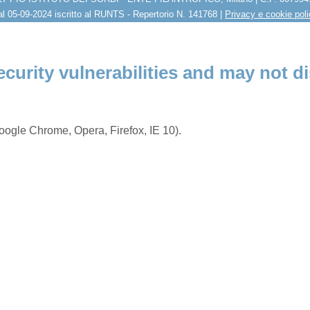
l 05-09-2024 iscritto al RUNTS - Repertorio N. 141768 |
Privacy e cookie pol
ecurity vulnerabilities and may not di
ogle Chrome, Opera, Firefox, IE 10).