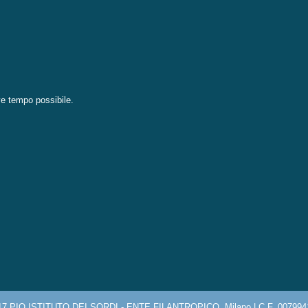
eve tempo possibile.
17 PIO ISTITUTO DEI SORDI - ENTE FILANTROPICO, Milano | C.F. 007994