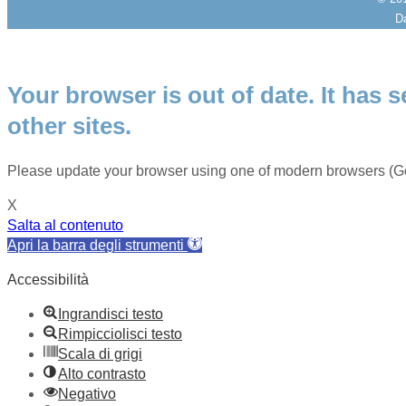
Da
Your browser is out of date. It has s
other sites.
Please update your browser using one of modern browsers (Go
X
Salta al contenuto
Apri la barra degli strumenti
Accessibilità
Ingrandisci testo
Rimpicciolisci testo
Scala di grigi
Alto contrasto
Negativo