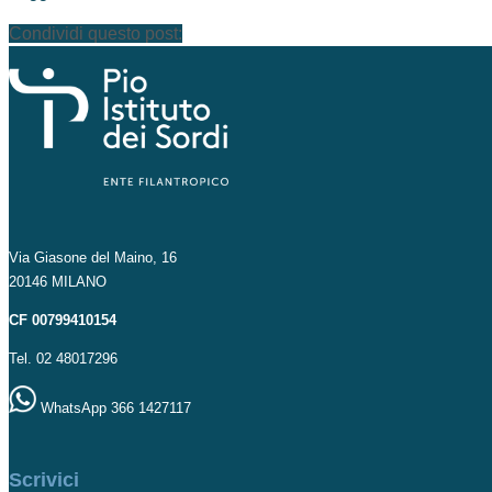
Condividi questo post:
Via Giasone del Maino, 16
20146 MILANO
CF 00799410154
Tel. 02 48017296
WhatsApp 366 1427117
Scrivici