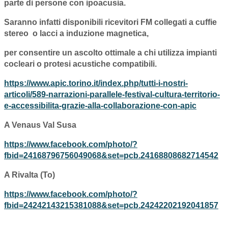
parte di persone con ipoacusia.
Saranno infatti disponibili ricevitori FM collegati a cuffie
stereo o lacci a induzione magnetica,
per consentire un ascolto ottimale a chi utilizza impianti
cocleari o protesi acustiche compatibili.
https://www.apic.torino.it/index.php/tutti-i-nostri-
articoli/589-narrazioni-parallele-festival-cultura-territorio-
e-accessibilita-grazie-alla-collaborazione-con-apic
A Venaus Val Susa
https://www.facebook.com/photo/?
fbid=24168796756049068&set=pcb.24168808682714542
A Rivalta (To)
https://www.facebook.com/photo/?
fbid=24242143215381088&set=pcb.24242202192041857