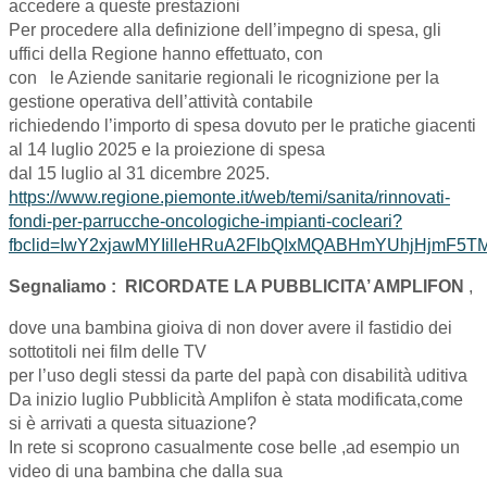
accedere a queste prestazioni
Per procedere alla definizione dell’impegno di spesa, gli
uffici della Regione hanno effettuato, con
con le Aziende sanitarie regionali le ricognizione per la
gestione operativa dell’attività contabile
richiedendo l’importo di spesa dovuto per le pratiche giacenti
al 14 luglio 2025 e la proiezione di spesa
dal 15 luglio al 31 dicembre 2025.
https://www.regione.piemonte.it/web/temi/sanita/rinnovati-
fondi-per-parrucche-oncologiche-impianti-cocleari?
fbclid=IwY2xjawMYIilleHRuA2FlbQIxMQABHmYUhjHjmF
Segnaliamo :
RICORDATE LA PUBBLICITA’ AMPLIFON
,
dove una bambina gioiva di non dover avere il fastidio dei
sottotitoli nei film delle TV
per l’uso degli stessi da parte del papà con disabilità uditiva
Da inizio luglio Pubblicità Amplifon è stata modificata,come
si è arrivati a questa situazione?
In rete si scoprono casualmente cose belle ,ad esempio un
video di una bambina che dalla sua