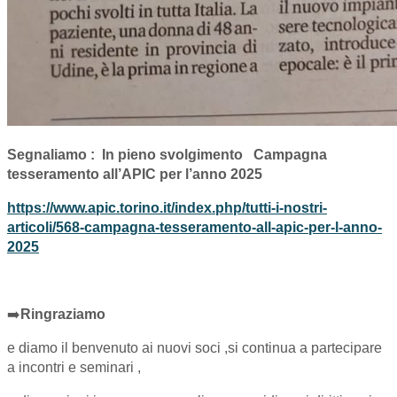
Segnaliamo : In pieno svolgimento
Campagna
tesseramento all’APIC per l’anno 2025
https://www.apic.torino.it/index.php/tutti-i-nostri-
articoli/568-campagna-tesseramento-all-apic-per-l-anno-
2025
➡️
Ringraziamo
e diamo il benvenuto ai nuovi soci ,si continua a partecipare
a incontri e seminari ,