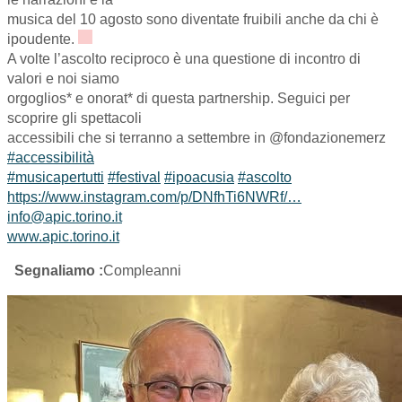
musica del 10 agosto sono diventate fruibili anche da chi è
ipoudente.
A volte l’ascolto reciproco è una questione di incontro di
valori e noi siamo
orgoglios* e onorat* di questa partnership. Seguici per
scoprire gli spettacoli
accessibili che si terranno a settembre in @fondazionemerz
#accessibilità
#musicapertutti
#festival
#ipoacusia
#ascolto
https://www.instagram.com/p/DNfhTi6NWRf/…
info@apic.torino.it
www.apic.torino.it
Segnaliamo :
Compleanni