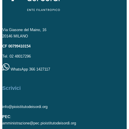
Via Giasone del Maino, 16
20146 MILANO
CF 00799410154
Tel. 02 48017296
WhatsApp 366 1427117
Scrivici
info@pioistitutodeisordi.org
PEC
:
amministrazione@pec.pioistitutodeisordi.org