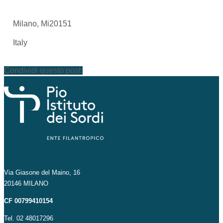
Milano, Mi20151
Italy
Condividi questo post:
Via Giasone del Maino, 16
20146 MILANO
CF 00799410154
Tel. 02 48017296