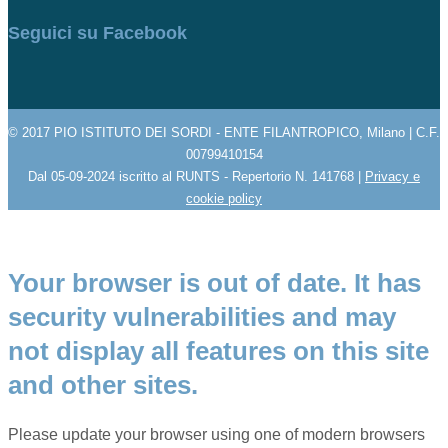
Seguici su Facebook
© 2017 PIO ISTITUTO DEI SORDI - ENTE FILANTROPICO, Milano | C.F.
00799410154
Dal 05-09-2024 iscritto al RUNTS - Repertorio N. 141768 |
Privacy e
cookie policy
Your browser is out of date. It has
security vulnerabilities and may
not display all features on this site
and other sites.
Please update your browser using one of modern browsers