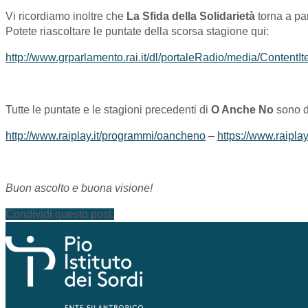
Vi ricordiamo inoltre che
La Sfida della Solidarietà
torna a par
Potete riascoltare le puntate della scorsa stagione qui:
http://www.grparlamento.rai.it/dl/portaleRadio/media/Conte
Tutte le puntate e le stagioni precedenti di
O Anche No
sono d
http://www.raiplay.it/programmi/oancheno
–
https://www.raipla
Buon ascolto e buona visione!
Condividi questo post: