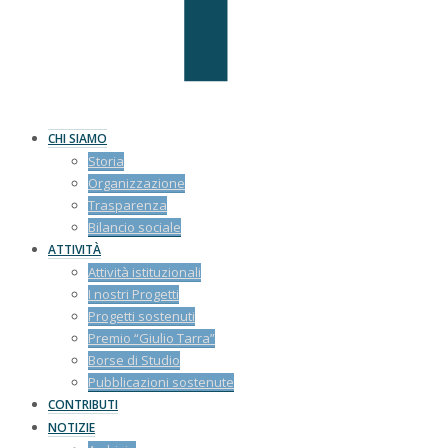
CHI SIAMO
Storia
Organizzazione
Trasparenza
Bilancio sociale
ATTIVITÀ
Attività istituzionali
I nostri Progetti
Progetti sostenuti
Premio “Giulio Tarra”
Borse di Studio
Pubblicazioni sostenute
CONTRIBUTI
NOTIZIE