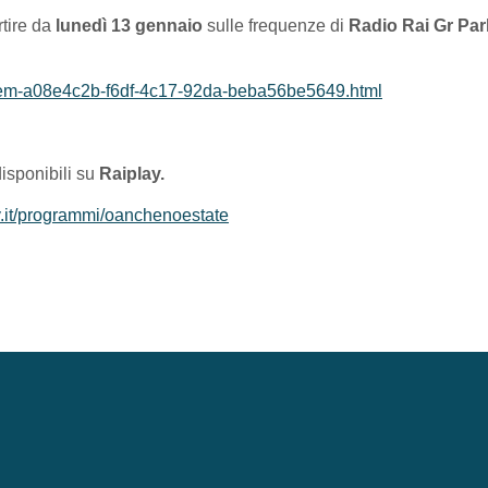
tire da
lunedì 13 gennaio
sulle frequenze di
Radio Rai Gr Pa
ntItem-a08e4c2b-f6df-4c17-92da-beba56be5649.html
isponibili su
Raiplay.
y.it/programmi/oanchenoestate