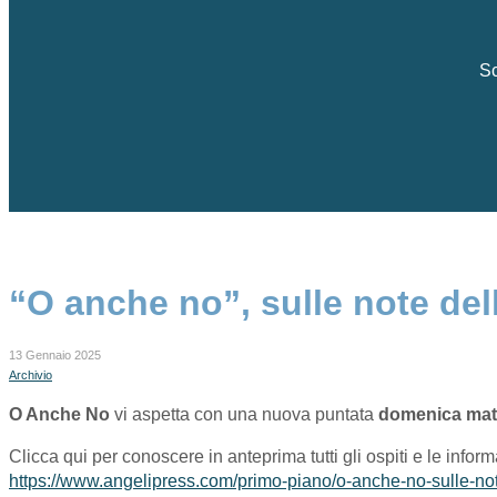
Sc
“O anche no”, sulle note del
13 Gennaio 2025
Archivio
O Anche No
vi aspetta con una nuova puntata
domenica mat
Clicca qui per conoscere in anteprima tutti gli ospiti e le infor
https://www.angelipress.com/primo-piano/o-anche-no-sulle-not