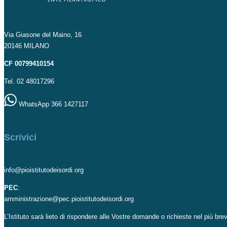
Via Giasone del Maino, 16
20146 MILANO
CF 00799410154
Tel. 02 48017296
WhatsApp 366 1427117
Scrivici
info@pioistitutodeisordi.org
PEC
:
amministrazione@pec.pioistitutodeisordi.org
L’Istituto sarà lieto di rispondere alle Vostre domande o richieste nel più br