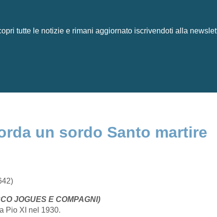
opri tutte le notizie e rimani aggiornato iscrivendoti alla newslet
corda un sordo Santo martire
642)
ACCO JOGUES E COMPAGNI)
da Pio XI nel 1930.