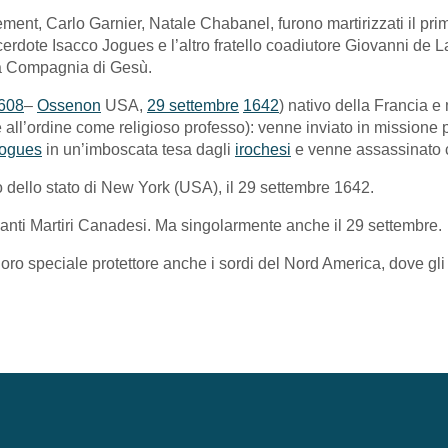
ent, Carlo Garnier, Natale Chabanel, furono martirizzati il primo
acerdote Isacco Jogues e l’altro fratello coadiutore Giovanni de L
ella Compagnia di Gesù.
608
–
Ossenon
USA,
29 settembre
1642
) nativo della Francia 
e all’ordine come religioso professo): venne inviato in missione 
Jogues
in un’imboscata tesa dagli
irochesi
e venne assassinato c
io dello stato di New York (USA), il 29 settembre 1642.
i santi Martiri Canadesi. Ma singolarmente anche il 29 settembre.
loro speciale protettore anche i sordi del Nord America, dove gl