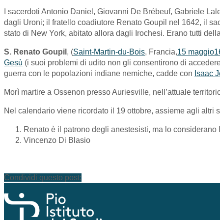
I sacerdoti Antonio Daniel, Giovanni De Brébeuf, Gabriele Lalem
dagli Uroni; il fratello coadiutore Renato Goupil nel 1642, il s
stato di New York, abitato allora dagli Irochesi. Erano tutti d
S. Renato Goupil
, (
Saint-Martin-du-Bois
, Francia,
15 maggio
1
Gesù
(i suoi problemi di udito non gli consentirono di acceder
guerra con le popolazioni indiane nemiche, cadde con
Isaac 
Morì martire a Ossenon presso Auriesville, nell’attuale territor
Nel calendario viene ricordato il 19 ottobre, assieme agli altr
Renato è il patrono degli anestesisti, ma lo considerano 
Vincenzo Di Blasio
Condividi questo post: