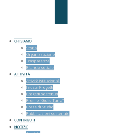
CHI SIAMO
Storia
Organizzazione
Trasparenza
Bilancio sociale
ATTIVITÀ
Attività istituzionali
I nostri Progetti
Progetti sostenuti
Premio “Giulio Tarra”
Borse di Studio
Pubblicazioni sostenute
CONTRIBUTI
NOTIZIE