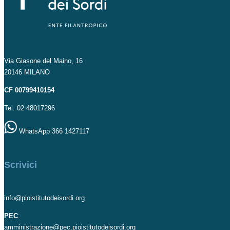
Via Giasone del Maino, 16
20146 MILANO
CF 00799410154
Tel. 02 48017296
WhatsApp 366 1427117
Scrivici
info@pioistitutodeisordi.org
PEC
:
amministrazione@pec.pioistitutodeisordi.org