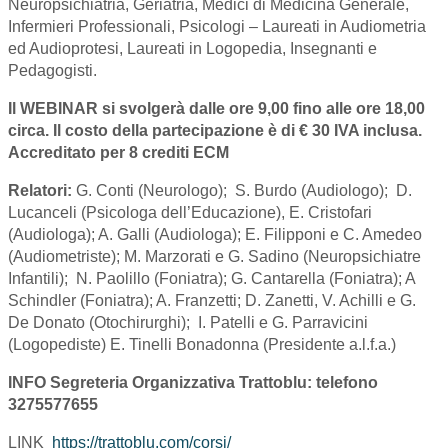
Neuropsichiatria, Geriatria, Medici di Medicina Generale,
Infermieri Professionali, Psicologi – Laureati in Audiometria
ed Audioprotesi, Laureati in Logopedia, Insegnanti e
Pedagogisti.
Il WEBINAR si svolgerà dalle ore 9,00 fino alle ore 18,00
circa. Il costo della partecipazione è di € 30 IVA inclusa.
Accreditato per 8 crediti ECM
Relatori:
G. Conti (Neurologo); S. Burdo (Audiologo); D.
Lucanceli (Psicologa dell’Educazione), E. Cristofari
(Audiologa); A. Galli (Audiologa); E. Filipponi e C. Amedeo
(Audiometriste); M. Marzorati e G. Sadino (Neuropsichiatre
Infantili); N. Paolillo (Foniatra); G. Cantarella (Foniatra); A
Schindler (Foniatra); A. Franzetti; D. Zanetti, V. Achilli e G.
De Donato (Otochirurghi); I. Patelli e G. Parravicini
(Logopediste) E. Tinelli Bonadonna (Presidente a.l.f.a.)
INFO Segreteria Organizzativa Trattoblu: telefono
3275577655
LINK
https://trattoblu.com/corsi/