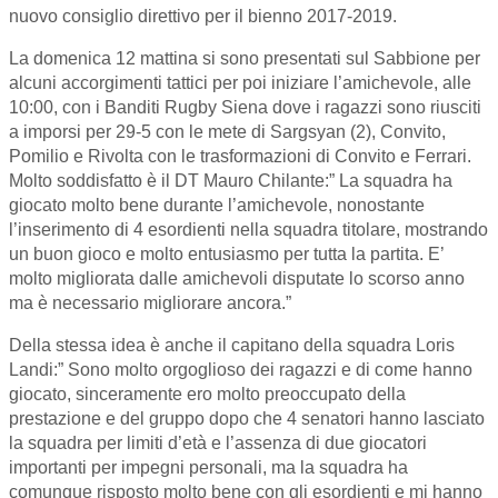
nuovo consiglio direttivo per il bienno 2017-2019.
La domenica 12 mattina si sono presentati sul Sabbione per
alcuni accorgimenti tattici per poi iniziare l’amichevole, alle
10:00, con i Banditi Rugby Siena dove i ragazzi sono riusciti
a imporsi per 29-5 con le mete di Sargsyan (2), Convito,
Pomilio e Rivolta con le trasformazioni di Convito e Ferrari.
Molto soddisfatto è il DT Mauro Chilante:” La squadra ha
giocato molto bene durante l’amichevole, nonostante
l’inserimento di 4 esordienti nella squadra titolare, mostrando
un buon gioco e molto entusiasmo per tutta la partita. E’
molto migliorata dalle amichevoli disputate lo scorso anno
ma è necessario migliorare ancora.”
Della stessa idea è anche il capitano della squadra Loris
Landi:” Sono molto orgoglioso dei ragazzi e di come hanno
giocato, sinceramente ero molto preoccupato della
prestazione e del gruppo dopo che 4 senatori hanno lasciato
la squadra per limiti d’età e l’assenza di due giocatori
importanti per impegni personali, ma la squadra ha
comunque risposto molto bene con gli esordienti e mi hanno