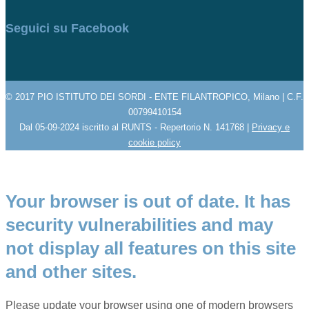
Seguici su Facebook
© 2017 PIO ISTITUTO DEI SORDI - ENTE FILANTROPICO, Milano | C.F.
00799410154
Dal 05-09-2024 iscritto al RUNTS - Repertorio N. 141768 |
Privacy e
cookie policy
Your browser is out of date. It has
security vulnerabilities and may
not display all features on this site
and other sites.
Please update your browser using one of modern browsers