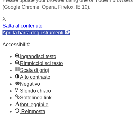
Please update your browser using one of modern browsers
(Google Chrome, Opera, Firefox, IE 10).
X
Salta al contenuto
Apri la barra degli strumenti
Accessibilità
Ingrandisci testo
Rimpicciolisci testo
Scala di grigi
Alto contrasto
Negativo
Sfondo chiaro
Sottolinea link
font leggibile
Reimposta