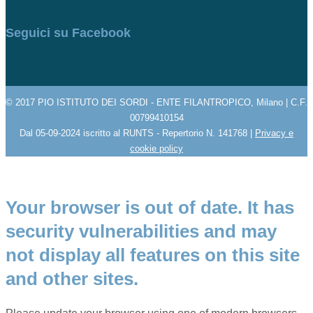
Seguici su Facebook
© 2017 PIO ISTITUTO DEI SORDI - ENTE FILANTROPICO, Milano | C.F.
00799410154
Dal 05-09-2024 iscritto al RUNTS - Repertorio N. 141768 |
Privacy e
cookie policy
Your browser is out of date. It has
security vulnerabilities and may
not display all features on this site
and other sites.