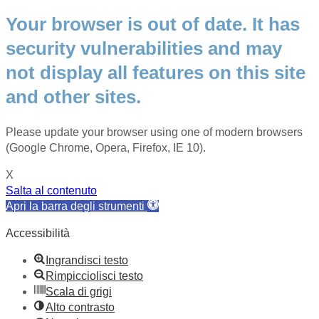
Your browser is out of date. It has
security vulnerabilities and may
not display all features on this site
and other sites.
Please update your browser using one of modern browsers
(Google Chrome, Opera, Firefox, IE 10).
X
Salta al contenuto
Apri la barra degli strumenti
Accessibilità
Ingrandisci testo
Rimpicciolisci testo
Scala di grigi
Alto contrasto