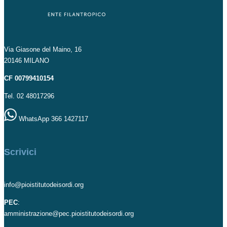
Via Giasone del Maino, 16
20146 MILANO
CF 00799410154
Tel. 02 48017296
WhatsApp 366 1427117
Scrivici
info@pioistitutodeisordi.org
PEC
:
amministrazione@pec.pioistitutodeisordi.org