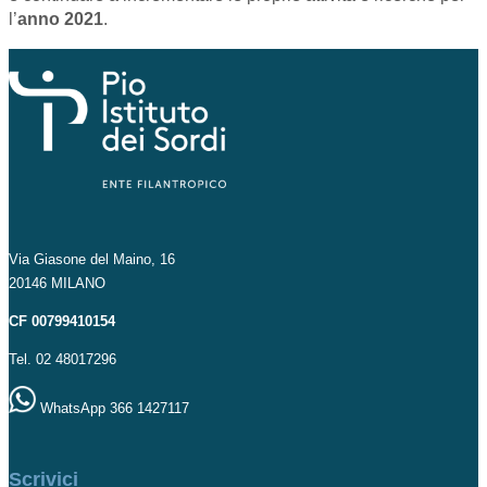
l’
anno 2021
.
Via Giasone del Maino, 16
20146 MILANO
CF 00799410154
Tel. 02 48017296
WhatsApp 366 1427117
Scrivici