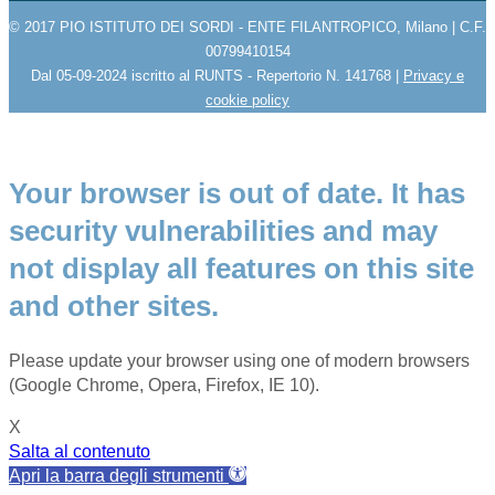
© 2017 PIO ISTITUTO DEI SORDI - ENTE FILANTROPICO, Milano | C.F.
00799410154
Dal 05-09-2024 iscritto al RUNTS - Repertorio N. 141768 |
Privacy e
cookie policy
Your browser is out of date. It has
security vulnerabilities and may
not display all features on this site
and other sites.
Please update your browser using one of modern browsers
(Google Chrome, Opera, Firefox, IE 10).
X
Salta al contenuto
Apri la barra degli strumenti