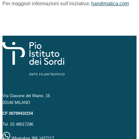
Per maggiori informazioni sull’iniziativa:
handimatica.com
Via Giasone del Maino, 16
20146 MILANO
CF 00799410154
Tel. 02 48017296
WhatsApp 366 1427117