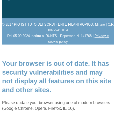
© 2017 PIO ISTITUTO DEI SORDI - ENTE FILANTROPICO, Milano | C.F.
00799410154
Dal 05-09-2024 iscritto al RUNTS - Repertorio N. 141768 |
Privacy e
cookie policy
Your browser is out of date. It has
security vulnerabilities and may
not display all features on this site
and other sites.
Please update your browser using one of modern browsers
(Google Chrome, Opera, Firefox, IE 10).