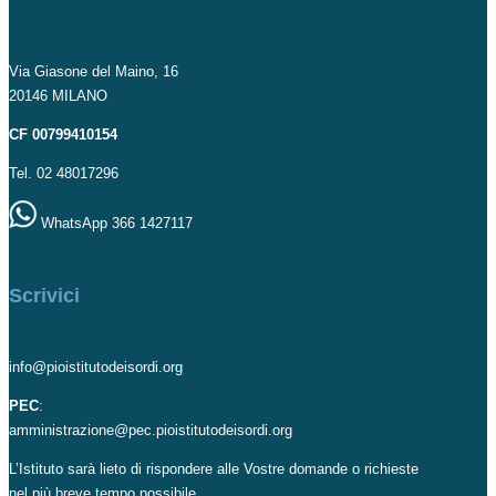
Via Giasone del Maino, 16
20146 MILANO
CF 00799410154
Tel. 02 48017296
WhatsApp 366 1427117
Scrivici
info@pioistitutodeisordi.org
PEC
:
amministrazione@pec.pioistitutodeisordi.org
L’Istituto sarà lieto di rispondere alle Vostre domande o richieste
nel più breve tempo possibile.