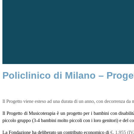
Policlinico di Milano – Prog
Il Progetto viene esteso ad una durata di un anno, con decorrenza da
Il Progetto di Musicoterapia è un progetto per i bambini con disabilit
piccolo gruppo (3-4 bambini molto piccoli con i loro genitori) e del co
La Fondazione ha deliberato un contributo economico di
€. 1.955 (I