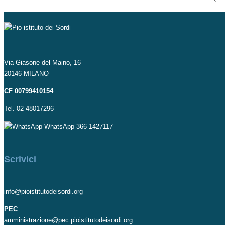
Via Giasone del Maino, 16
20146 MILANO
CF 00799410154
Tel. 02 48017296
WhatsApp 366 1427117
Scrivici
info@pioistitutodeisordi.org
PEC
:
amministrazione@pec.pioistitutodeisordi.org