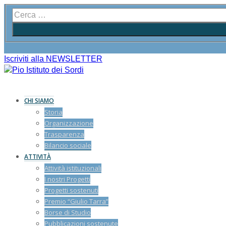
Iscriviti alla NEWSLETTER
CHI SIAMO
Storia
Organizzazione
Trasparenza
Bilancio sociale
ATTIVITÀ
Attività istituzionali
I nostri Progetti
Progetti sostenuti
Premio “Giulio Tarra”
Borse di Studio
Pubblicazioni sostenute