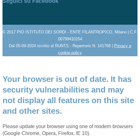
Seguici su Facebook
© 2017 PIO ISTITUTO DEI SORDI - ENTE FILANTROPICO, Milano | C.F.
00799410154
Dal 05-09-2024 iscritto al RUNTS - Repertorio N. 141768 |
Privacy e
cookie policy
Your browser is out of date. It has
security vulnerabilities and may
not display all features on this site
and other sites.
Please update your browser using one of modern browsers
(Google Chrome, Opera, Firefox, IE 10).