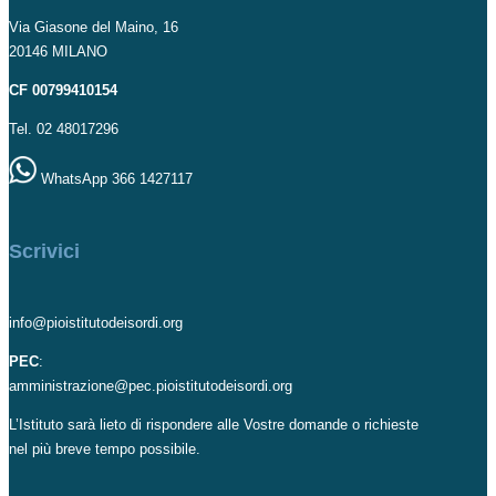
Via Giasone del Maino, 16
20146 MILANO
CF 00799410154
Tel. 02 48017296
WhatsApp 366 1427117
Scrivici
info@pioistitutodeisordi.org
PEC
:
amministrazione@pec.pioistitutodeisordi.org
L’Istituto sarà lieto di rispondere alle Vostre domande o richieste
nel più breve tempo possibile.