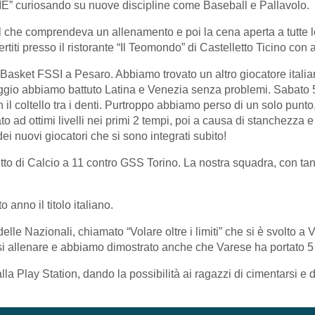
” curiosando su nuove discipline come Baseball e Pallavolo.
he comprendeva un allenamento e poi la cena aperta a tutte le p
rtiti presso il ristorante “Il Teomondo” di Castelletto Ticino co
asket FSSI a Pesaro. Abbiamo trovato un altro giocatore italia
ggio abbiamo battuto Latina e Venezia senza problemi. Sabato 5 
l coltello tra i denti. Purtroppo abbiamo perso di un solo punto, 
ad ottimi livelli nei primi 2 tempi, poi a causa di stanchezza e 
ei nuovi giocatori che si sono integrati subito!
o di Calcio a 11 contro GSS Torino. La nostra squadra, con tan
 anno il titolo italiano.
lle Nazionali, chiamato “Volare oltre i limiti” che si è svolto a
si allenare e abbiamo dimostrato anche che Varese ha portato 5 
a Play Station, dando la possibilità ai ragazzi di cimentarsi e di 