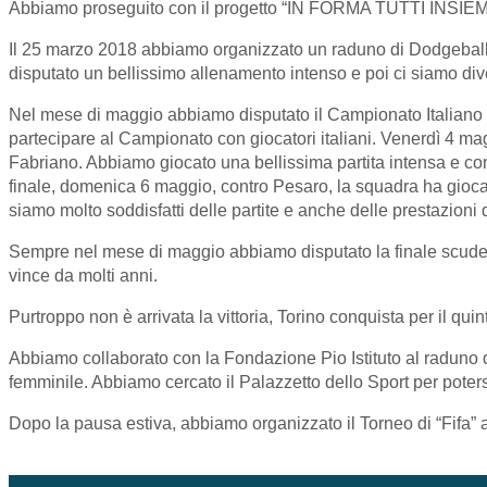
Abbiamo proseguito con il progetto “IN FORMA TUTTI INSIEME
Il 25 marzo 2018 abbiamo organizzato un raduno di Dodgeball c
disputato un bellissimo allenamento intenso e poi ci siamo dive
Nel mese di maggio abbiamo disputato il Campionato Italiano B
partecipare al Campionato con giocatori italiani. Venerdì 4 ma
Fabriano. Abbiamo giocato una bellissima partita intensa e con i
finale, domenica 6 maggio, contro Pesaro, la squadra ha giocato 
siamo molto soddisfatti delle partite e anche delle prestazioni d
Sempre nel mese di maggio abbiamo disputato la finale scudett
vince da molti anni.
Purtroppo non è arrivata la vittoria, Torino conquista per il quinto
Abbiamo collaborato con la Fondazione Pio Istituto al raduno de
femminile. Abbiamo cercato il Palazzetto dello Sport per poter
Dopo la pausa estiva, abbiamo organizzato il Torneo di “Fifa” all