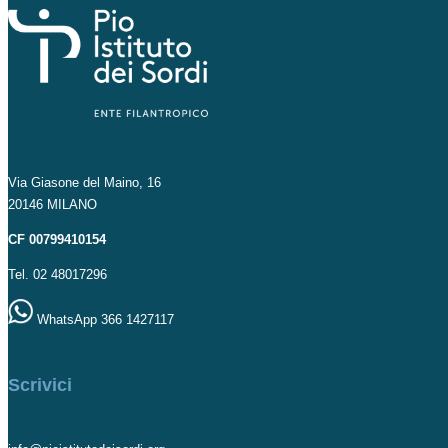
Via Giasone del Maino, 16
20146 MILANO
CF 00799410154
Tel. 02 48017296
WhatsApp 366 1427117
Scrivici