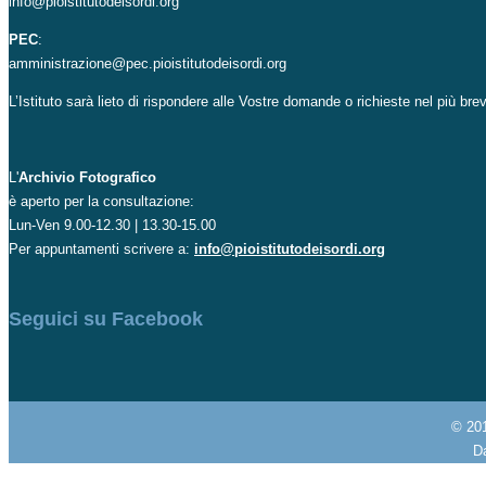
info@pioistitutodeisordi.org
PEC
:
amministrazione@pec.pioistitutodeisordi.org
L’Istituto sarà lieto di rispondere alle Vostre domande o richieste nel più br
L'
Archivio Fotografico
è aperto per la consultazione:
Lun-Ven 9.00-12.30 | 13.30-15.00
Per appuntamenti scrivere a:
info@pioistitutodeisordi.org
Seguici su Facebook
© 20
Da