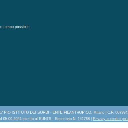
eve tempo possibile.
17 PIO ISTITUTO DEI SORDI - ENTE FILANTROPICO, Milano | C.F. 007994
l 05-09-2024 iscritto al RUNTS - Repertorio N. 141768 |
Privacy e cookie pol