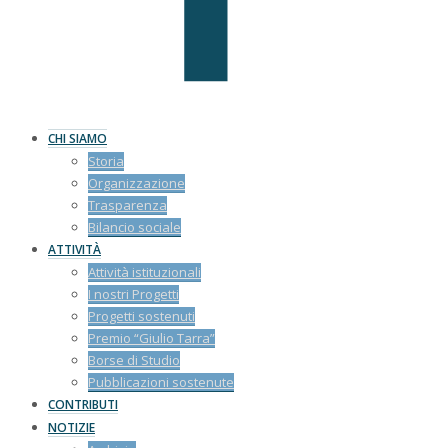
CHI SIAMO
Storia
Organizzazione
Trasparenza
Bilancio sociale
ATTIVITÀ
Attività istituzionali
I nostri Progetti
Progetti sostenuti
Premio “Giulio Tarra”
Borse di Studio
Pubblicazioni sostenute
CONTRIBUTI
NOTIZIE