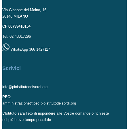
Via Giasone del Maino, 16
20146 MILANO
CF 00799410154
Tel. 02 48017296
WhatsApp 366 1427117
Scrivici
info@pioistitutodeisordi.org
PEC
:
amministrazione@pec.pioistitutodeisordi.org
L’Istituto sarà lieto di rispondere alle Vostre domande o richieste
nel più breve tempo possibile.